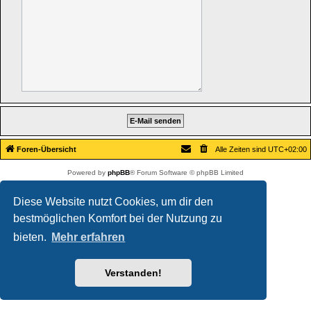
Foren-Übersicht
Alle Zeiten sind
UTC+02:00
Powered by
phpBB
® Forum Software © phpBB Limited
Deutsche Übersetzung durch
phpBB.de
Datenschutz
|
Nutzungsbedingungen
Diese Website nutzt Cookies, um dir den
bestmöglichen Komfort bei der Nutzung zu
bieten.
Mehr erfahren
Verstanden!