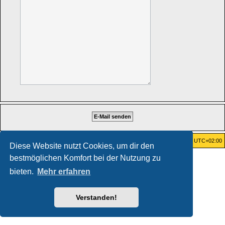
Foren-Übersicht
Alle Zeiten sind
UTC+02:00
Diese Website nutzt Cookies, um dir den
bestmöglichen Komfort bei der Nutzung zu
Powered by
phpBB
® Forum Software © phpBB Limited
Deutsche Übersetzung durch
phpBB.de
bieten.
Mehr erfahren
Datenschutz
|
Nutzungsbedingungen
Verstanden!