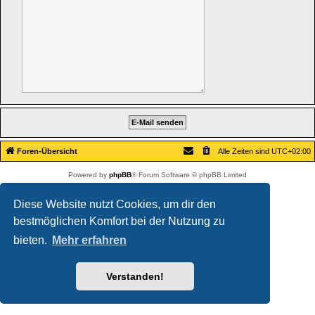
Foren-Übersicht
Alle Zeiten sind
UTC+02:00
Powered by
phpBB
® Forum Software © phpBB Limited
Deutsche Übersetzung durch
phpBB.de
Datenschutz
|
Nutzungsbedingungen
Diese Website nutzt Cookies, um dir den
bestmöglichen Komfort bei der Nutzung zu
bieten.
Mehr erfahren
Verstanden!