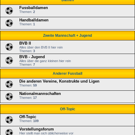
Damen
Fussballdamen
Themen:
2
Handballdamen
Themen:
1
Zweite Mannschaft + Jugend
BVB II
Alles über den BVB II hier rein
Themen:
3
BVB - Jugend
Alles über die ganz kleinen hier rein
Themen:
7
Anderer Fussball
Die anderen Vereine, Konstrukte und Ligen
Themen:
59
Nationalmannschaften
Themen:
17
Off-Topic
Off-Topic
Themen:
109
Vorstellungsforum
Hier stellt man sich üblicherweise vor