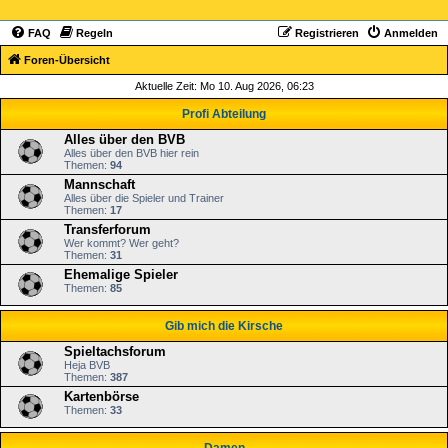
FAQ
Regeln
Registrieren
Anmelden
Foren-Übersicht
Aktuelle Zeit: Mo 10. Aug 2026, 06:23
Profi Abteilung
Alles über den BVB
Alles über den BVB hier rein
Themen:
94
Mannschaft
Alles über die Spieler und Trainer
Themen:
17
Transferforum
Wer kommt? Wer geht?
Themen:
31
Ehemalige Spieler
Themen:
85
Gib mich die Kirsche
Spieltachsforum
Heja BVB
Themen:
387
Kartenbörse
Themen:
33