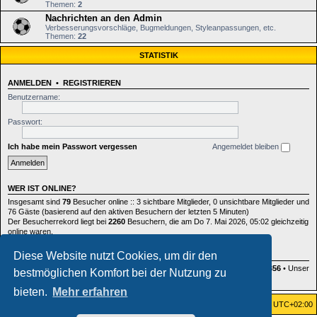
Themen:
2
Nachrichten an den Admin
Verbesserungsvorschläge, Bugmeldungen, Styleanpassungen, etc.
Themen:
22
STATISTIK
ANMELDEN
•
REGISTRIEREN
Benutzername:
Passwort:
Ich habe mein Passwort vergessen
Angemeldet bleiben
WER IST ONLINE?
Insgesamt sind
79
Besucher online :: 3 sichtbare Mitglieder, 0 unsichtbare Mitglieder und
76 Gäste (basierend auf den aktiven Besuchern der letzten 5 Minuten)
Der Besucherrekord liegt bei
2260
Besuchern, die am Do 7. Mai 2026, 05:02 gleichzeitig
online waren.
Diese Website nutzt Cookies, um dir den
STATISTIK
Beiträge insgesamt
164422
• Themen insgesamt
885
• Mitglieder insgesamt
356
• Unser
bestmöglichen Komfort bei der Nutzung zu
neuestes Mitglied:
fenja.liedtke
bieten.
Mehr erfahren
Foren-Übersicht
Alle Zeiten sind
UTC+02:00