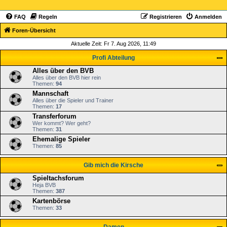
FAQ
Regeln
Registrieren
Anmelden
Foren-Übersicht
Aktuelle Zeit: Fr 7. Aug 2026, 11:49
Profi Abteilung
Alles über den BVB
Alles über den BVB hier rein
Themen:
94
Mannschaft
Alles über die Spieler und Trainer
Themen:
17
Transferforum
Wer kommt? Wer geht?
Themen:
31
Ehemalige Spieler
Themen:
85
Gib mich die Kirsche
Spieltachsforum
Heja BVB
Themen:
387
Kartenbörse
Themen:
33