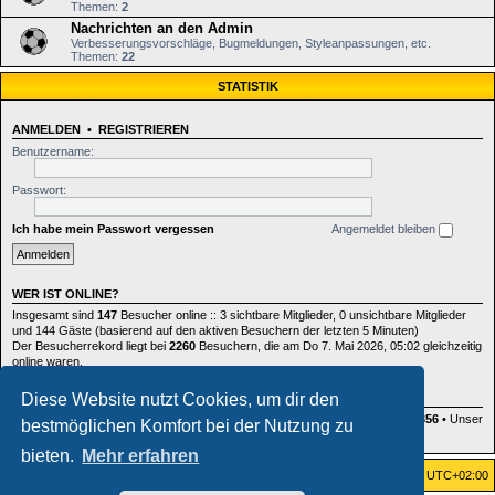
Themen:
2
Nachrichten an den Admin
Verbesserungsvorschläge, Bugmeldungen, Styleanpassungen, etc.
Themen:
22
STATISTIK
ANMELDEN
•
REGISTRIEREN
Benutzername:
Passwort:
Ich habe mein Passwort vergessen
Angemeldet bleiben
WER IST ONLINE?
Insgesamt sind
147
Besucher online :: 3 sichtbare Mitglieder, 0 unsichtbare Mitglieder
und 144 Gäste (basierend auf den aktiven Besuchern der letzten 5 Minuten)
Der Besucherrekord liegt bei
2260
Besuchern, die am Do 7. Mai 2026, 05:02 gleichzeitig
online waren.
Diese Website nutzt Cookies, um dir den
STATISTIK
Beiträge insgesamt
164352
• Themen insgesamt
885
• Mitglieder insgesamt
356
• Unser
bestmöglichen Komfort bei der Nutzung zu
neuestes Mitglied:
fenja.liedtke
bieten.
Mehr erfahren
Foren-Übersicht
Alle Zeiten sind
UTC+02:00