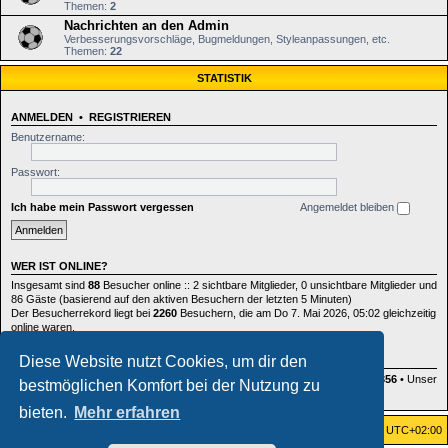
Themen:
2
Nachrichten an den Admin
Verbesserungsvorschläge, Bugmeldungen, Styleanpassungen, etc.
Themen:
22
STATISTIK
ANMELDEN
•
REGISTRIEREN
Benutzername:
Passwort:
Ich habe mein Passwort vergessen
Angemeldet bleiben
WER IST ONLINE?
Insgesamt sind
88
Besucher online :: 2 sichtbare Mitglieder, 0 unsichtbare Mitglieder und
86 Gäste (basierend auf den aktiven Besuchern der letzten 5 Minuten)
Der Besucherrekord liegt bei
2260
Besuchern, die am Do 7. Mai 2026, 05:02 gleichzeitig
online waren.
Diese Website nutzt Cookies, um dir den
STATISTIK
Beiträge insgesamt
164372
• Themen insgesamt
885
• Mitglieder insgesamt
356
• Unser
bestmöglichen Komfort bei der Nutzung zu
neuestes Mitglied:
fenja.liedtke
bieten.
Mehr erfahren
Foren-Übersicht
Alle Zeiten sind
UTC+02:00