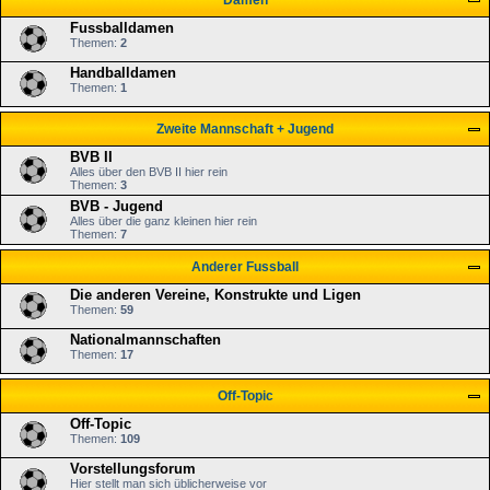
Damen
Fussballdamen
Themen:
2
Handballdamen
Themen:
1
Zweite Mannschaft + Jugend
BVB II
Alles über den BVB II hier rein
Themen:
3
BVB - Jugend
Alles über die ganz kleinen hier rein
Themen:
7
Anderer Fussball
Die anderen Vereine, Konstrukte und Ligen
Themen:
59
Nationalmannschaften
Themen:
17
Off-Topic
Off-Topic
Themen:
109
Vorstellungsforum
Hier stellt man sich üblicherweise vor