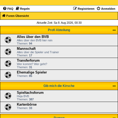
FAQ
Regeln
Registrieren
Anmelden
Foren-Übersicht
Aktuelle Zeit: Sa 8. Aug 2026, 00:30
Profi Abteilung
Alles über den BVB
Alles über den BVB hier rein
Themen:
94
Mannschaft
Alles über die Spieler und Trainer
Themen:
17
Transferforum
Wer kommt? Wer geht?
Themen:
31
Ehemalige Spieler
Themen:
85
Gib mich die Kirsche
Spieltachsforum
Heja BVB
Themen:
387
Kartenbörse
Themen:
33