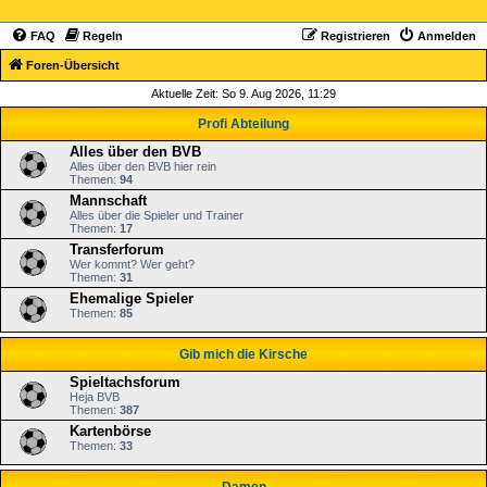
FAQ
Regeln
Registrieren
Anmelden
Foren-Übersicht
Aktuelle Zeit: So 9. Aug 2026, 11:29
Profi Abteilung
Alles über den BVB
Alles über den BVB hier rein
Themen:
94
Mannschaft
Alles über die Spieler und Trainer
Themen:
17
Transferforum
Wer kommt? Wer geht?
Themen:
31
Ehemalige Spieler
Themen:
85
Gib mich die Kirsche
Spieltachsforum
Heja BVB
Themen:
387
Kartenbörse
Themen:
33