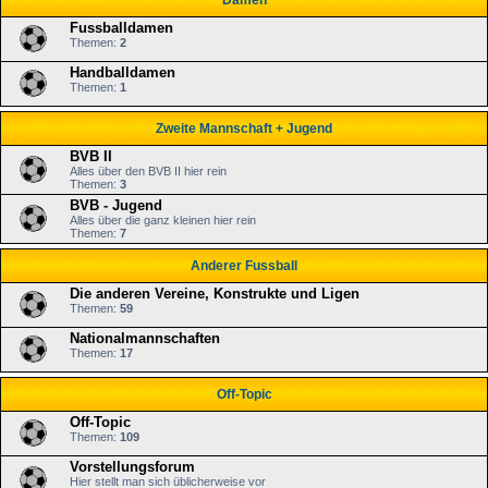
Damen
Fussballdamen
Themen:
2
Handballdamen
Themen:
1
Zweite Mannschaft + Jugend
BVB II
Alles über den BVB II hier rein
Themen:
3
BVB - Jugend
Alles über die ganz kleinen hier rein
Themen:
7
Anderer Fussball
Die anderen Vereine, Konstrukte und Ligen
Themen:
59
Nationalmannschaften
Themen:
17
Off-Topic
Off-Topic
Themen:
109
Vorstellungsforum
Hier stellt man sich üblicherweise vor