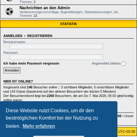
Themen:
2
Nachrichten an den Admin
Verbesserungsvorschläge, Bugmeldungen, Styleanpassungen, etc.
Themen:
22
STATISTIK
ANMELDEN
•
REGISTRIEREN
Benutzername:
Passwort:
Ich habe mein Passwort vergessen
Angemeldet bleiben
WER IST ONLINE?
Insgesamt sind
146
Besucher online :: 3 sichtbare Mitglieder, 0 unsichtbare Mitglieder
und 143 Gäste (basierend auf den aktiven Besuchern der letzten 5 Minuten)
Der Besucherrekord liegt bei
2260
Besuchern, die am Do 7. Mai 2026, 05:02 gleichzeitig
online waren.
Diese Website nutzt Cookies, um dir den
STATISTIK
Beiträge insgesamt
164396
• Themen insgesamt
885
• Mitglieder insgesamt
356
• Unser
bestmöglichen Komfort bei der Nutzung zu
neuestes Mitglied:
fenja.liedtke
bieten.
Mehr erfahren
Foren-Übersicht
Alle Zeiten sind
UTC+02:00