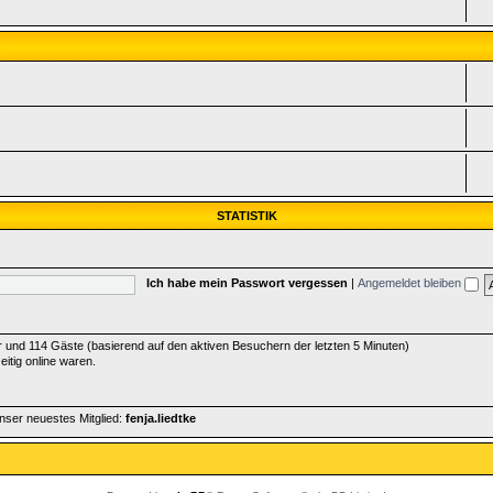
c
STATISTIK
Ich habe mein Passwort vergessen
|
Angemeldet bleiben
der und 114 Gäste (basierend auf den aktiven Besuchern der letzten 5 Minuten)
itig online waren.
nser neuestes Mitglied:
fenja.liedtke