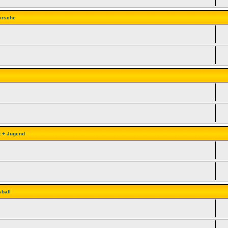
irsche
t + Jugend
ball