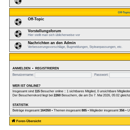
Off-Topi
Off-Topic
Vorstellungsforum
Hier stellt man sich üblicherweise vor
Nachrichten an den Admin
Verbesserungsvorschläge, Bugmeldungen, Styleanpassungen, etc.
ANMELDEN
•
REGISTRIEREN
Benutzername:
Passwort:
WER IST ONLINE?
Insgesamt sind
115
Besucher online :: 1 sichtbares Mitglied, 0 unsichtbare Mitglie
Der Besucherrekord liegt bei
2260
Besuchern, die am Do 7. Mai 2026, 05:02 gleichze
STATISTIK
Beiträge insgesamt
164350
• Themen insgesamt
885
• Mitglieder insgesamt
356
• U
Foren-Übersicht