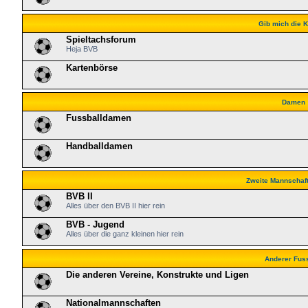
Gib mich die K
Spieltachsforum
Heja BVB
Kartenbörse
Damen
Fussballdamen
Handballdamen
Zweite Mannschaf
BVB II
Alles über den BVB II hier rein
BVB - Jugend
Alles über die ganz kleinen hier rein
Anderer Fuss
Die anderen Vereine, Konstrukte und Ligen
Nationalmannschaften