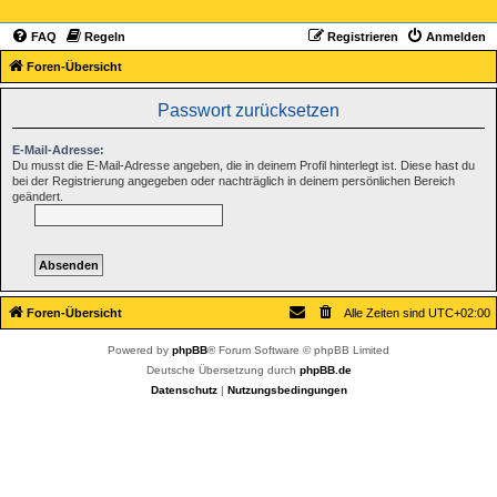
FAQ
Regeln
Registrieren
Anmelden
Foren-Übersicht
Passwort zurücksetzen
E-Mail-Adresse:
Du musst die E-Mail-Adresse angeben, die in deinem Profil hinterlegt ist. Diese hast du
bei der Registrierung angegeben oder nachträglich in deinem persönlichen Bereich
geändert.
Foren-Übersicht
Alle Zeiten sind
UTC+02:00
Powered by
phpBB
® Forum Software © phpBB Limited
Deutsche Übersetzung durch
phpBB.de
Datenschutz
|
Nutzungsbedingungen