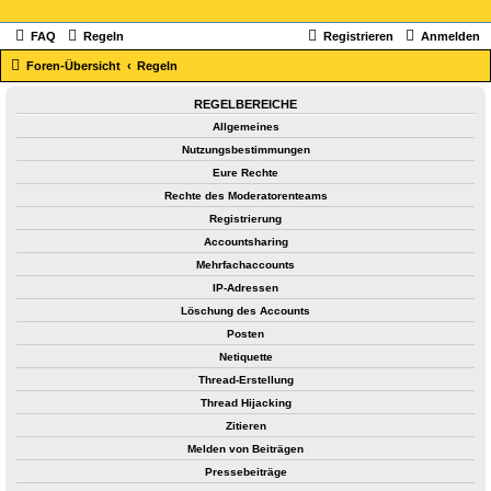
FAQ
Regeln
Registrieren
Anmelden
Foren-Übersicht
Regeln
REGELBEREICHE
Allgemeines
Nutzungsbestimmungen
Eure Rechte
Rechte des Moderatorenteams
Registrierung
Accountsharing
Mehrfachaccounts
IP-Adressen
Löschung des Accounts
Posten
Netiquette
Thread-Erstellung
Thread Hijacking
Zitieren
Melden von Beiträgen
Pressebeiträge