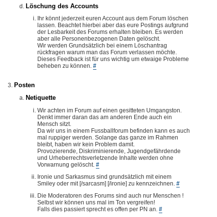
Löschung des Accounts
Ihr könnt jederzeit euren Account aus dem Forum löschen
lassen. Beachtet hierbei aber das eure Postings aufgrund
der Lesbarkeit des Forums erhalten bleiben. Es werden
aber alle Personenbezogenen Daten gelöscht.
Wir werden Grundsätzlich bei einem Löschantrag
rückfragen warum man das Forum verlassen möchte.
Dieses Feedback ist für uns wichtig um etwaige Probleme
beheben zu können.
#
Posten
Netiquette
Wir achten im Forum auf einen gesitteten Umgangston.
Denkt immer daran das am anderen Ende auch ein
Mensch sitzt.
Da wir uns in einem Fussballforum befinden kann es auch
mal ruppiger werden. Solange das ganze im Rahmen
bleibt, haben wir kein Problem damit.
Provozierende, Diskriminierende, Jugendgefährdende
und Urheberrechtsverletzende Inhalte werden ohne
Vorwarnung gelöscht.
#
Ironie und Sarkasmus sind grundsätzlich mit einem
Smiley oder mit [/sarcasm] [/ironie] zu kennzeichnen.
#
Die Moderatoren des Forums sind auch nur Menschen !
Selbst wir können uns mal im Ton vergreifen!
Falls dies passiert sprecht es offen per PN an.
#