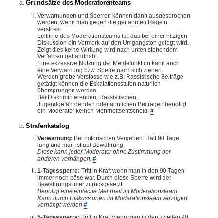
Grundsätze des Moderatorenteams
Verwarnungen und Sperren können dann ausgesprochen
werden, wenn man gegen die genannten Regeln
verstösst.
Leitlinie des Moderationsteams ist, das bei einer hitzigen
Diskussion ein Vermerk auf den Umgangston gelegt wird.
Zeigt dies keine Wirkung wird nach unten stehendem
Verfahren gehandhabt.
Eine exzessive Nutzung der Meldefunktion kann auch
eine Verwarnung bzw. Sperre nach sich ziehen.
Werden grobe Verstösse wie z.B. Rassistische Beiträge
getätigt können die Eskalationsstufen natürlich
übersprungen werden.
Bei Diskriminierenden, Rassistischen,
Jugendgefährdenden oder ähnlichen Beiträgen benötigt
ein Moderator keinen Mehrheitsentscheid!
#
Strafenkatalog
Verwarnung:
Bei notorischen Vergehen: Hält 90 Tage
lang und man ist auf Bewährung
Diese kann jeder Moderator ohne Zustimmung der
anderen verhängen.
#
1-Tagessperre:
Tritt in Kraft wenn man in den 90 Tagen
immer noch böse war. Durch diese Sperre wird der
Bewährungstimer zurückgesetzt
Benötigt eine einfache Mehrheit im Moderationsteam.
Kann durch Diskussionen im Moderationsteam verzögert
verhängt werden
#
5-Tagessperre:
Tritt in Kraft wenn man in den zweiten 90