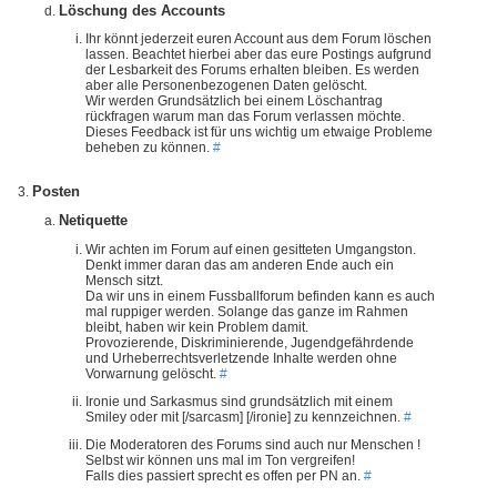
Löschung des Accounts
Ihr könnt jederzeit euren Account aus dem Forum löschen
lassen. Beachtet hierbei aber das eure Postings aufgrund
der Lesbarkeit des Forums erhalten bleiben. Es werden
aber alle Personenbezogenen Daten gelöscht.
Wir werden Grundsätzlich bei einem Löschantrag
rückfragen warum man das Forum verlassen möchte.
Dieses Feedback ist für uns wichtig um etwaige Probleme
beheben zu können.
#
Posten
Netiquette
Wir achten im Forum auf einen gesitteten Umgangston.
Denkt immer daran das am anderen Ende auch ein
Mensch sitzt.
Da wir uns in einem Fussballforum befinden kann es auch
mal ruppiger werden. Solange das ganze im Rahmen
bleibt, haben wir kein Problem damit.
Provozierende, Diskriminierende, Jugendgefährdende
und Urheberrechtsverletzende Inhalte werden ohne
Vorwarnung gelöscht.
#
Ironie und Sarkasmus sind grundsätzlich mit einem
Smiley oder mit [/sarcasm] [/ironie] zu kennzeichnen.
#
Die Moderatoren des Forums sind auch nur Menschen !
Selbst wir können uns mal im Ton vergreifen!
Falls dies passiert sprecht es offen per PN an.
#