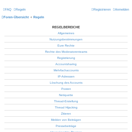
FAQ
Regeln
Registrieren
Anmelden
Foren-Übersicht
Regeln
REGELBEREICHE
Allgemeines
Nutzungsbestimmungen
Eure Rechte
Rechte des Moderatorenteams
Registrierung
Accountsharing
Mehrfachaccounts
IP-Adressen
Löschung des Accounts
Posten
Netiquette
Thread-Erstellung
Thread Hijacking
Zitieren
Melden von Beiträgen
Pressebeiträge