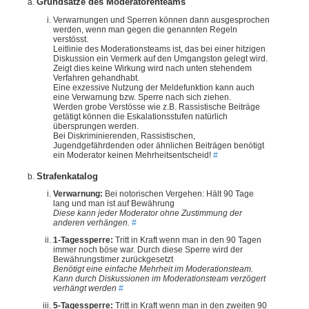
Grundsätze des Moderatorenteams
Verwarnungen und Sperren können dann ausgesprochen
werden, wenn man gegen die genannten Regeln
verstösst.
Leitlinie des Moderationsteams ist, das bei einer hitzigen
Diskussion ein Vermerk auf den Umgangston gelegt wird.
Zeigt dies keine Wirkung wird nach unten stehendem
Verfahren gehandhabt.
Eine exzessive Nutzung der Meldefunktion kann auch
eine Verwarnung bzw. Sperre nach sich ziehen.
Werden grobe Verstösse wie z.B. Rassistische Beiträge
getätigt können die Eskalationsstufen natürlich
übersprungen werden.
Bei Diskriminierenden, Rassistischen,
Jugendgefährdenden oder ähnlichen Beiträgen benötigt
ein Moderator keinen Mehrheitsentscheid!
#
Strafenkatalog
Verwarnung:
Bei notorischen Vergehen: Hält 90 Tage
lang und man ist auf Bewährung
Diese kann jeder Moderator ohne Zustimmung der
anderen verhängen.
#
1-Tagessperre:
Tritt in Kraft wenn man in den 90 Tagen
immer noch böse war. Durch diese Sperre wird der
Bewährungstimer zurückgesetzt
Benötigt eine einfache Mehrheit im Moderationsteam.
Kann durch Diskussionen im Moderationsteam verzögert
verhängt werden
#
5-Tagessperre:
Tritt in Kraft wenn man in den zweiten 90