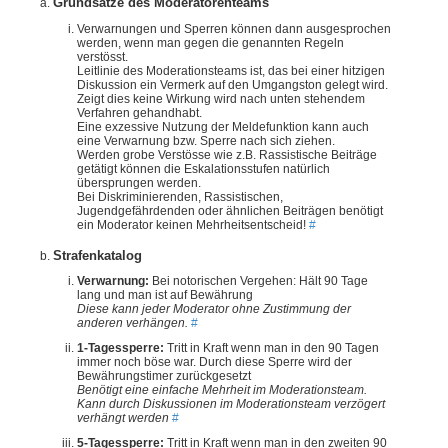
Grundsätze des Moderatorenteams
Verwarnungen und Sperren können dann ausgesprochen
werden, wenn man gegen die genannten Regeln
verstösst.
Leitlinie des Moderationsteams ist, das bei einer hitzigen
Diskussion ein Vermerk auf den Umgangston gelegt wird.
Zeigt dies keine Wirkung wird nach unten stehendem
Verfahren gehandhabt.
Eine exzessive Nutzung der Meldefunktion kann auch
eine Verwarnung bzw. Sperre nach sich ziehen.
Werden grobe Verstösse wie z.B. Rassistische Beiträge
getätigt können die Eskalationsstufen natürlich
übersprungen werden.
Bei Diskriminierenden, Rassistischen,
Jugendgefährdenden oder ähnlichen Beiträgen benötigt
ein Moderator keinen Mehrheitsentscheid!
#
Strafenkatalog
Verwarnung:
Bei notorischen Vergehen: Hält 90 Tage
lang und man ist auf Bewährung
Diese kann jeder Moderator ohne Zustimmung der
anderen verhängen.
#
1-Tagessperre:
Tritt in Kraft wenn man in den 90 Tagen
immer noch böse war. Durch diese Sperre wird der
Bewährungstimer zurückgesetzt
Benötigt eine einfache Mehrheit im Moderationsteam.
Kann durch Diskussionen im Moderationsteam verzögert
verhängt werden
#
5-Tagessperre:
Tritt in Kraft wenn man in den zweiten 90