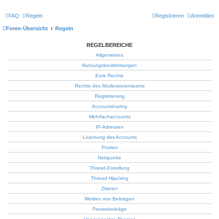
FAQ
Regeln
Registrieren
Anmelden
Foren-Übersicht
Regeln
REGELBEREICHE
Allgemeines
Nutzungsbestimmungen
Eure Rechte
Rechte des Moderatorenteams
Registrierung
Accountsharing
Mehrfachaccounts
IP-Adressen
Löschung des Accounts
Posten
Netiquette
Thread-Erstellung
Thread Hijacking
Zitieren
Melden von Beiträgen
Pressebeiträge