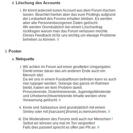
Löschung des Accounts
Ihr könnt jederzeit euren Account aus dem Forum löschen
lassen. Beachtet hierbei aber das eure Postings aufgrund
der Lesbarkeit des Forums erhalten bleiben. Es werden
aber alle Personenbezogenen Daten gelöscht.
Wir werden Grundsätzlich bei einem Löschantrag
rückfragen warum man das Forum verlassen möchte.
Dieses Feedback ist für uns wichtig um etwaige Probleme
beheben zu können.
#
Posten
Netiquette
Wir achten im Forum auf einen gesitteten Umgangston.
Denkt immer daran das am anderen Ende auch ein
Mensch sitzt.
Da wir uns in einem Fussballforum befinden kann es auch
mal ruppiger werden. Solange das ganze im Rahmen
bleibt, haben wir kein Problem damit.
Provozierende, Diskriminierende, Jugendgefährdende
und Urheberrechtsverletzende Inhalte werden ohne
Vorwarnung gelöscht.
#
Ironie und Sarkasmus sind grundsätzlich mit einem
Smiley oder mit [/sarcasm] [/ironie] zu kennzeichnen.
#
Die Moderatoren des Forums sind auch nur Menschen !
Selbst wir können uns mal im Ton vergreifen!
Falls dies passiert sprecht es offen per PN an.
#