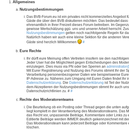
Allgemeines
Nutzungsbestimmungen
Das BVB-Forum.eu ist ein privates nicht kommerzielles Angebot fü
Gäste die über den BVB diskutieren möchten. Das bedeutet das
ehrenamtlich in Ihrer Freizeit dieses Forum betreiben. Im Gegenz
gewisse Wertschätzung ggü. uns und unserer Arbeit herrscht. Zus
Nutzungsbestimmungen
gelten noch nachfolgende Regeln für da
Natürlich haben wir auch eine kleine Sektion für die anderen Ve
Gäste sind herzlich Willkommen
#
Eure Rechte
Ihr dürft eure Meinung offen Vertreten insofern sie den nachfolg
Jeder User hat die Möglichkeit gegen Entscheidungen des Mode
einzulegen. Dies muss via PN oder bei Sperren an
administrator
Mit Eurer Registrierung und Nutzung des Forums stimmt Ihr der 
Verarbeitung personenbezogener Daten wie beispielsweise Eure
IP-Adresse zu. Näheres zum Umgang mit Euren Daten findet Ihr i
Datenschutzerklärung
. Die
Datenschutzerklärung
ist Teil der Nu
dem Akzeptieren der Nutzungsbestimmungen stimmt Ihr auch un
Datenschutzrichtlinien zu. #
#
Rechte des Moderatorenteams
Die Beurteilung ob ein Posting oder Thread gegen die unten aufg
liegt komplett in der Verantwortung des Moderationsteams. Das 
das Recht vor, unpassende Beiträge, Kommentare oder Links zu e
Editierte Beiträge werden IMMER deutlich gekennzeichnet mit d
Das Moderationsteam kann jederzeit Beiträge oder Kommentare ed
löschen.