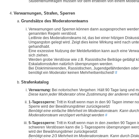
Studentenumfragen müssen vor dem erstellen von einem Moderat
Verwarnungen, Strafen, Sperren
Grundsätze des Moderatorenteams
Verwarnungen und Sperren können dann ausgesprochen werden
genannten Regeln verstösst.
Leitlinie des Moderationsteams ist, das bei einer hitzigen Diskus
Umgangston gelegt wird. Zeigt dies keine Wirkung wird nach un
gehandhabt.
Eine exzessive Nutzung der Meldefunktion kann auch eine Verw
sich ziehen.
Werden grobe Verstösse wie z.B. Rassistische Beiträge getätigt 
Eskalationsstufen natürlich übersprungen werden.
Bei Diskriminierenden, Rassistischen, Jugendgefährdenden oder
benötigt ein Moderator keinen Mehrheitsentscheid!
#
Strafenkatalog
Verwarnung:
Bei notorischen Vergehen: Hält 90 Tage lang und m
Diese kann jeder Moderator ohne Zustimmung der anderen verh
1-Tagessperre:
Tritt in Kraft wenn man in den 90 Tagen immer n
Sperre wird der Bewährungstimer zurückgesetzt
Benötigt eine einfache Mehrheit im Moderationsteam. Kann durc
Moderationsteam verzögert verhängt werden
#
5-Tagessperre:
Tritt in Kraft wenn man in den zweiten 90 Tagen
schweren Verstössen kann die 1-Tagessperre übersprungen werd
wird der Bewährungstimer zurückgesetzt
Benötigt eine 2/3 Mehrheit im Moderationsteam. Kann durch Disk