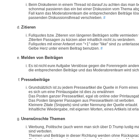
Beim Diskutieren in einem Thread ist darauf zu achten das man 
schonmal passieren das ein bei einer Diskussion vom Thema abge
Fall kann das Moderatorenteam die entsprechenden Beiträge lös
passenden Diskussionsthread verschieben.
#
Zitieren
Fullquotes bzw. Zitieren von längeren Beiträgen sollte vermieden 
Zitierten Passagen zu kürzen aber inhaltlich nicht zu verändern.
Fullquotes mit einer Antwort von "+1" oder "like" sind zu unterlas
Gelbe Herz unter einem Beitrag benutzen.
#
Melden von Beiträgen
Es ist nicht eure Aufgabe Verstösse gegen die Forenregeln ander
die entsprechenden Beiträge und das Moderatorenteam wird si
Pressebeiträge
Grundsätzlich ist zu jedem Presseartikel die Quelle in Form eine
es sich um eine Printausgabe ist dies zu erwähnen
Das Posten ganzer Presseartikel, egal ob online oder Printausgab
Das Posten längerer Passagen aus Presseartikeln ist verboten.
Kleinere Zitate (Snippets) sind unter Nennung der Quelle erlaubt.
Inhaltliche Wiedergabe, mit eigenen Worten, eines Artikels ist erl
Unerwünschte Themen
Werbung, Politische (auch wenn man sich über D.Trump lustig 
sind verboten.
Themen und Beiträge in dieser Richtung werden ohne Rücksprac