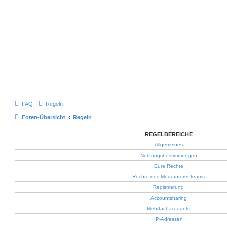
FAQ
Regeln
Foren-Übersicht
Regeln
REGELBEREICHE
Allgemeines
Nutzungsbestimmungen
Eure Rechte
Rechte des Moderatorenteams
Registrierung
Accountsharing
Mehrfachaccounts
IP-Adressen