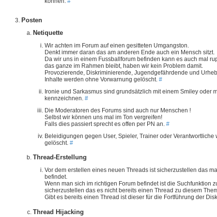
können.
#
Posten
Netiquette
Wir achten im Forum auf einen gesitteten Umgangston.
Denkt immer daran das am anderen Ende auch ein Mensch sitzt.
Da wir uns in einem Fussballforum befinden kann es auch mal r
das ganze im Rahmen bleibt, haben wir kein Problem damit.
Provozierende, Diskriminierende, Jugendgefährdende und Urheb
Inhalte werden ohne Vorwarnung gelöscht.
#
Ironie und Sarkasmus sind grundsätzlich mit einem Smiley oder mit
kennzeichnen.
#
Die Moderatoren des Forums sind auch nur Menschen !
Selbst wir können uns mal im Ton vergreifen!
Falls dies passiert sprecht es offen per PN an.
#
Beleidigungen gegen User, Spieler, Trainer oder Verantwortlic
gelöscht.
#
Thread-Erstellung
Vor dem erstellen eines neuen Threads ist sicherzustellen das ma
befindet.
Wenn man sich im richtigen Forum befindet ist die Suchfunktion
sicherzustellen das es nicht bereits einen Thread zu diesem Them
Gibt es bereits einen Thread ist dieser für die Fortführung der D
Thread Hijacking