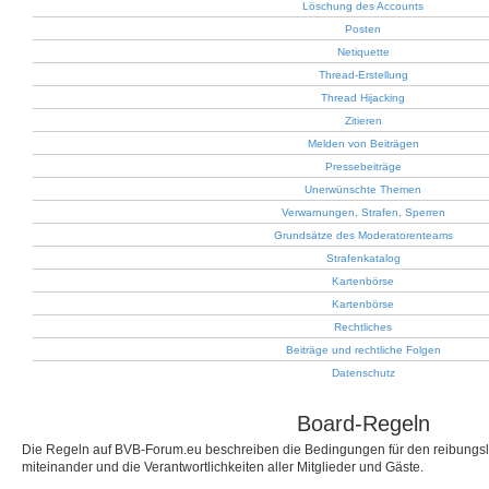
Löschung des Accounts
Posten
Netiquette
Thread-Erstellung
Thread Hijacking
Zitieren
Melden von Beiträgen
Pressebeiträge
Unerwünschte Themen
Verwarnungen, Strafen, Sperren
Grundsätze des Moderatorenteams
Strafenkatalog
Kartenbörse
Kartenbörse
Rechtliches
Beiträge und rechtliche Folgen
Datenschutz
Board-Regeln
Die Regeln auf BVB-Forum.eu beschreiben die Bedingungen für den reibungs
miteinander und die Verantwortlichkeiten aller Mitglieder und Gäste.