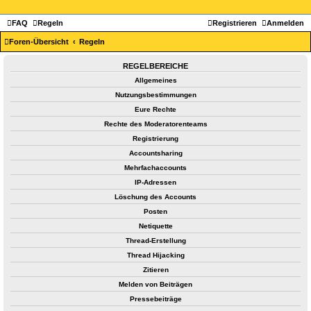
FAQ
Regeln
Registrieren
Anmelden
Foren-Übersicht
Regeln
REGELBEREICHE
Allgemeines
Nutzungsbestimmungen
Eure Rechte
Rechte des Moderatorenteams
Registrierung
Accountsharing
Mehrfachaccounts
IP-Adressen
Löschung des Accounts
Posten
Netiquette
Thread-Erstellung
Thread Hijacking
Zitieren
Melden von Beiträgen
Pressebeiträge