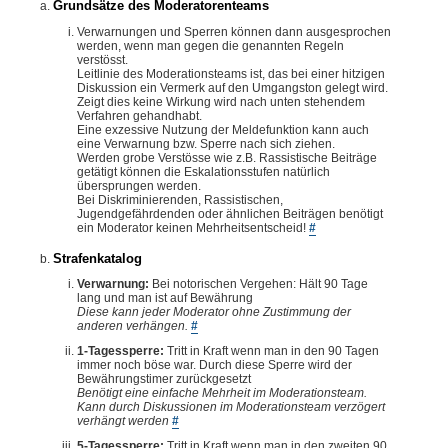
Grundsätze des Moderatorenteams
Verwarnungen und Sperren können dann ausgesprochen
werden, wenn man gegen die genannten Regeln
verstösst.
Leitlinie des Moderationsteams ist, das bei einer hitzigen
Diskussion ein Vermerk auf den Umgangston gelegt wird.
Zeigt dies keine Wirkung wird nach unten stehendem
Verfahren gehandhabt.
Eine exzessive Nutzung der Meldefunktion kann auch
eine Verwarnung bzw. Sperre nach sich ziehen.
Werden grobe Verstösse wie z.B. Rassistische Beiträge
getätigt können die Eskalationsstufen natürlich
übersprungen werden.
Bei Diskriminierenden, Rassistischen,
Jugendgefährdenden oder ähnlichen Beiträgen benötigt
ein Moderator keinen Mehrheitsentscheid!
#
Strafenkatalog
Verwarnung:
Bei notorischen Vergehen: Hält 90 Tage
lang und man ist auf Bewährung
Diese kann jeder Moderator ohne Zustimmung der
anderen verhängen.
#
1-Tagessperre:
Tritt in Kraft wenn man in den 90 Tagen
immer noch böse war. Durch diese Sperre wird der
Bewährungstimer zurückgesetzt
Benötigt eine einfache Mehrheit im Moderationsteam.
Kann durch Diskussionen im Moderationsteam verzögert
verhängt werden
#
5-Tagessperre:
Tritt in Kraft wenn man in den zweiten 90