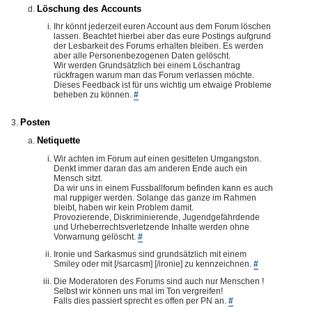
Löschung des Accounts
Ihr könnt jederzeit euren Account aus dem Forum löschen
lassen. Beachtet hierbei aber das eure Postings aufgrund
der Lesbarkeit des Forums erhalten bleiben. Es werden
aber alle Personenbezogenen Daten gelöscht.
Wir werden Grundsätzlich bei einem Löschantrag
rückfragen warum man das Forum verlassen möchte.
Dieses Feedback ist für uns wichtig um etwaige Probleme
beheben zu können.
#
Posten
Netiquette
Wir achten im Forum auf einen gesitteten Umgangston.
Denkt immer daran das am anderen Ende auch ein
Mensch sitzt.
Da wir uns in einem Fussballforum befinden kann es auch
mal ruppiger werden. Solange das ganze im Rahmen
bleibt, haben wir kein Problem damit.
Provozierende, Diskriminierende, Jugendgefährdende
und Urheberrechtsverletzende Inhalte werden ohne
Vorwarnung gelöscht.
#
Ironie und Sarkasmus sind grundsätzlich mit einem
Smiley oder mit [/sarcasm] [/ironie] zu kennzeichnen.
#
Die Moderatoren des Forums sind auch nur Menschen !
Selbst wir können uns mal im Ton vergreifen!
Falls dies passiert sprecht es offen per PN an.
#