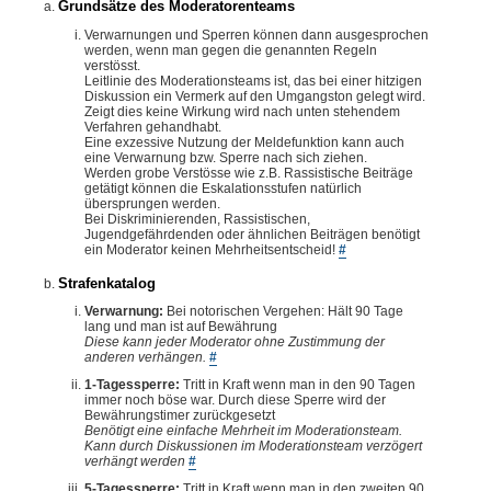
Grundsätze des Moderatorenteams
Verwarnungen und Sperren können dann ausgesprochen
werden, wenn man gegen die genannten Regeln
verstösst.
Leitlinie des Moderationsteams ist, das bei einer hitzigen
Diskussion ein Vermerk auf den Umgangston gelegt wird.
Zeigt dies keine Wirkung wird nach unten stehendem
Verfahren gehandhabt.
Eine exzessive Nutzung der Meldefunktion kann auch
eine Verwarnung bzw. Sperre nach sich ziehen.
Werden grobe Verstösse wie z.B. Rassistische Beiträge
getätigt können die Eskalationsstufen natürlich
übersprungen werden.
Bei Diskriminierenden, Rassistischen,
Jugendgefährdenden oder ähnlichen Beiträgen benötigt
ein Moderator keinen Mehrheitsentscheid!
#
Strafenkatalog
Verwarnung:
Bei notorischen Vergehen: Hält 90 Tage
lang und man ist auf Bewährung
Diese kann jeder Moderator ohne Zustimmung der
anderen verhängen.
#
1-Tagessperre:
Tritt in Kraft wenn man in den 90 Tagen
immer noch böse war. Durch diese Sperre wird der
Bewährungstimer zurückgesetzt
Benötigt eine einfache Mehrheit im Moderationsteam.
Kann durch Diskussionen im Moderationsteam verzögert
verhängt werden
#
5-Tagessperre:
Tritt in Kraft wenn man in den zweiten 90