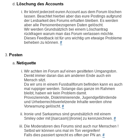
Löschung des Accounts
Ihr könnt jederzeit euren Account aus dem Forum löschen
lassen. Beachtet hierbei aber das eure Postings aufgrund
der Lesbarkeit des Forums erhalten bleiben. Es werden
aber alle Personenbezogenen Daten gelöscht.
Wir werden Grundsätzlich bei einem Löschantrag
rückfragen warum man das Forum verlassen möchte.
Dieses Feedback ist für uns wichtig um etwaige Probleme
beheben zu können.
#
Posten
Netiquette
Wir achten im Forum auf einen gesitteten Umgangston.
Denkt immer daran das am anderen Ende auch ein
Mensch sitzt.
Da wir uns in einem Fussballforum befinden kann es auch
mal ruppiger werden. Solange das ganze im Rahmen
bleibt, haben wir kein Problem damit.
Provozierende, Diskriminierende, Jugendgefährdende
und Urheberrechtsverletzende Inhalte werden ohne
Vorwarnung gelöscht.
#
Ironie und Sarkasmus sind grundsätzlich mit einem
Smiley oder mit [/sarcasm] [/ironie] zu kennzeichnen.
#
Die Moderatoren des Forums sind auch nur Menschen !
Selbst wir können uns mal im Ton vergreifen!
Falls dies passiert sprecht es offen per PN an.
#