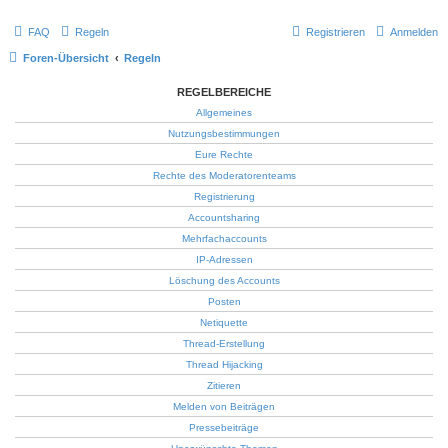
FAQ
Regeln
Registrieren
Anmelden
Foren-Übersicht
Regeln
REGELBEREICHE
Allgemeines
Nutzungsbestimmungen
Eure Rechte
Rechte des Moderatorenteams
Registrierung
Accountsharing
Mehrfachaccounts
IP-Adressen
Löschung des Accounts
Posten
Netiquette
Thread-Erstellung
Thread Hijacking
Zitieren
Melden von Beiträgen
Pressebeiträge