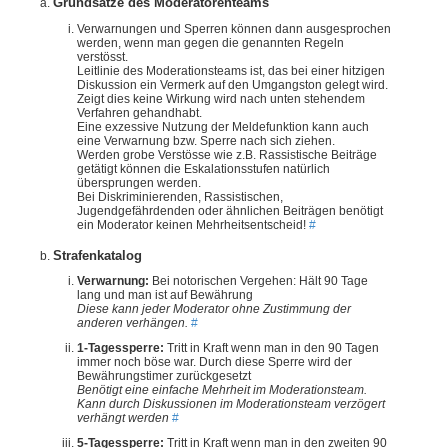
Grundsätze des Moderatorenteams
Verwarnungen und Sperren können dann ausgesprochen
werden, wenn man gegen die genannten Regeln
verstösst.
Leitlinie des Moderationsteams ist, das bei einer hitzigen
Diskussion ein Vermerk auf den Umgangston gelegt wird.
Zeigt dies keine Wirkung wird nach unten stehendem
Verfahren gehandhabt.
Eine exzessive Nutzung der Meldefunktion kann auch
eine Verwarnung bzw. Sperre nach sich ziehen.
Werden grobe Verstösse wie z.B. Rassistische Beiträge
getätigt können die Eskalationsstufen natürlich
übersprungen werden.
Bei Diskriminierenden, Rassistischen,
Jugendgefährdenden oder ähnlichen Beiträgen benötigt
ein Moderator keinen Mehrheitsentscheid!
#
Strafenkatalog
Verwarnung:
Bei notorischen Vergehen: Hält 90 Tage
lang und man ist auf Bewährung
Diese kann jeder Moderator ohne Zustimmung der
anderen verhängen.
#
1-Tagessperre:
Tritt in Kraft wenn man in den 90 Tagen
immer noch böse war. Durch diese Sperre wird der
Bewährungstimer zurückgesetzt
Benötigt eine einfache Mehrheit im Moderationsteam.
Kann durch Diskussionen im Moderationsteam verzögert
verhängt werden
#
5-Tagessperre:
Tritt in Kraft wenn man in den zweiten 90