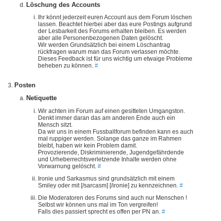
Löschung des Accounts
Ihr könnt jederzeit euren Account aus dem Forum löschen
lassen. Beachtet hierbei aber das eure Postings aufgrund
der Lesbarkeit des Forums erhalten bleiben. Es werden
aber alle Personenbezogenen Daten gelöscht.
Wir werden Grundsätzlich bei einem Löschantrag
rückfragen warum man das Forum verlassen möchte.
Dieses Feedback ist für uns wichtig um etwaige Probleme
beheben zu können.
#
Posten
Netiquette
Wir achten im Forum auf einen gesitteten Umgangston.
Denkt immer daran das am anderen Ende auch ein
Mensch sitzt.
Da wir uns in einem Fussballforum befinden kann es auch
mal ruppiger werden. Solange das ganze im Rahmen
bleibt, haben wir kein Problem damit.
Provozierende, Diskriminierende, Jugendgefährdende
und Urheberrechtsverletzende Inhalte werden ohne
Vorwarnung gelöscht.
#
Ironie und Sarkasmus sind grundsätzlich mit einem
Smiley oder mit [/sarcasm] [/ironie] zu kennzeichnen.
#
Die Moderatoren des Forums sind auch nur Menschen !
Selbst wir können uns mal im Ton vergreifen!
Falls dies passiert sprecht es offen per PN an.
#