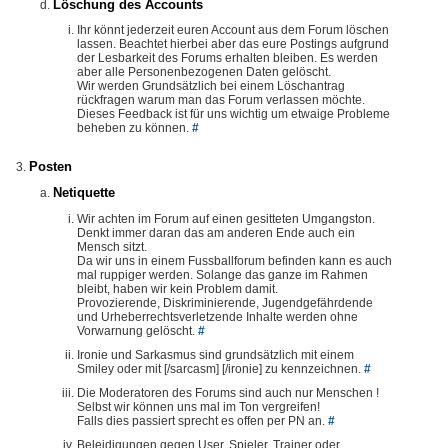
Löschung des Accounts
Ihr könnt jederzeit euren Account aus dem Forum löschen
lassen. Beachtet hierbei aber das eure Postings aufgrund
der Lesbarkeit des Forums erhalten bleiben. Es werden
aber alle Personenbezogenen Daten gelöscht.
Wir werden Grundsätzlich bei einem Löschantrag
rückfragen warum man das Forum verlassen möchte.
Dieses Feedback ist für uns wichtig um etwaige Probleme
beheben zu können.
#
Posten
Netiquette
Wir achten im Forum auf einen gesitteten Umgangston.
Denkt immer daran das am anderen Ende auch ein
Mensch sitzt.
Da wir uns in einem Fussballforum befinden kann es auch
mal ruppiger werden. Solange das ganze im Rahmen
bleibt, haben wir kein Problem damit.
Provozierende, Diskriminierende, Jugendgefährdende
und Urheberrechtsverletzende Inhalte werden ohne
Vorwarnung gelöscht.
#
Ironie und Sarkasmus sind grundsätzlich mit einem
Smiley oder mit [/sarcasm] [/ironie] zu kennzeichnen.
#
Die Moderatoren des Forums sind auch nur Menschen !
Selbst wir können uns mal im Ton vergreifen!
Falls dies passiert sprecht es offen per PN an.
#
Beleidigungen gegen User, Spieler, Trainer oder