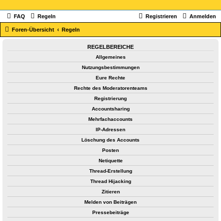
FAQ
Regeln
Registrieren
Anmelden
Foren-Übersicht
Regeln
REGELBEREICHE
Allgemeines
Nutzungsbestimmungen
Eure Rechte
Rechte des Moderatorenteams
Registrierung
Accountsharing
Mehrfachaccounts
IP-Adressen
Löschung des Accounts
Posten
Netiquette
Thread-Erstellung
Thread Hijacking
Zitieren
Melden von Beiträgen
Pressebeiträge