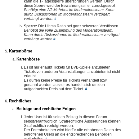
kann die 1-Tagessperre übersprungen werden. Durch
diese Sperre wird der Bewährungstimer zurückgesetzt
Benötigt eine 2/3 Mehrheit im Moderationsteam. Kann
durch Diskussionen im Moderationsteam verzögert
verhängt werden.
#
Sperre:
Die Ultima Ratio bei ganz schweren Verstössen
Benötigt die volle Zustimmung des Moderationsteam.
Kann durch Diskussionen im Moderationsteam verzögert
verhängt werden
#
Kartenbörse
Kartenbörse
Es ist nur erlaubt Tickets für BVB-Spiele anzubieten !
Tickets von anderen Veranstaltungen anzubieten ist nicht
erlaubt
Es dürfen keine Preise für Tickets verhandelt bzw.
genannt werden, ausser es handelt sich um den
aufgedruckten Preis auf dem Ticket.
#
Rechtliches
Beiträge und rechtliche Folgen
Jeder User ist für seinen Beitrag in diesem Forum
selbstverantwortlich. Strafrechtliche Äusserungen können
Strafrechtlich verfolgt werden.
Der Forenbetreiber wird hierfür alle erhobenen Daten des
betroffenen Users an die entsprechenden Behörden
weiterleiten.
#