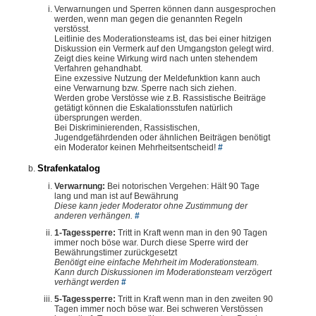
Verwarnungen und Sperren können dann ausgesprochen
werden, wenn man gegen die genannten Regeln
verstösst.
Leitlinie des Moderationsteams ist, das bei einer hitzigen
Diskussion ein Vermerk auf den Umgangston gelegt wird.
Zeigt dies keine Wirkung wird nach unten stehendem
Verfahren gehandhabt.
Eine exzessive Nutzung der Meldefunktion kann auch
eine Verwarnung bzw. Sperre nach sich ziehen.
Werden grobe Verstösse wie z.B. Rassistische Beiträge
getätigt können die Eskalationsstufen natürlich
übersprungen werden.
Bei Diskriminierenden, Rassistischen,
Jugendgefährdenden oder ähnlichen Beiträgen benötigt
ein Moderator keinen Mehrheitsentscheid!
#
Strafenkatalog
Verwarnung:
Bei notorischen Vergehen: Hält 90 Tage
lang und man ist auf Bewährung
Diese kann jeder Moderator ohne Zustimmung der
anderen verhängen.
#
1-Tagessperre:
Tritt in Kraft wenn man in den 90 Tagen
immer noch böse war. Durch diese Sperre wird der
Bewährungstimer zurückgesetzt
Benötigt eine einfache Mehrheit im Moderationsteam.
Kann durch Diskussionen im Moderationsteam verzögert
verhängt werden
#
5-Tagessperre:
Tritt in Kraft wenn man in den zweiten 90
Tagen immer noch böse war. Bei schweren Verstössen