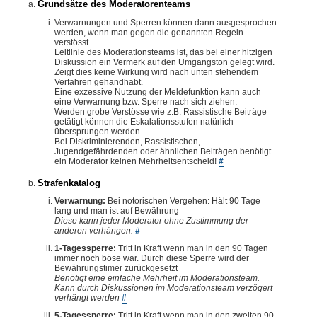
Grundsätze des Moderatorenteams
Verwarnungen und Sperren können dann ausgesprochen
werden, wenn man gegen die genannten Regeln
verstösst.
Leitlinie des Moderationsteams ist, das bei einer hitzigen
Diskussion ein Vermerk auf den Umgangston gelegt wird.
Zeigt dies keine Wirkung wird nach unten stehendem
Verfahren gehandhabt.
Eine exzessive Nutzung der Meldefunktion kann auch
eine Verwarnung bzw. Sperre nach sich ziehen.
Werden grobe Verstösse wie z.B. Rassistische Beiträge
getätigt können die Eskalationsstufen natürlich
übersprungen werden.
Bei Diskriminierenden, Rassistischen,
Jugendgefährdenden oder ähnlichen Beiträgen benötigt
ein Moderator keinen Mehrheitsentscheid!
#
Strafenkatalog
Verwarnung:
Bei notorischen Vergehen: Hält 90 Tage
lang und man ist auf Bewährung
Diese kann jeder Moderator ohne Zustimmung der
anderen verhängen.
#
1-Tagessperre:
Tritt in Kraft wenn man in den 90 Tagen
immer noch böse war. Durch diese Sperre wird der
Bewährungstimer zurückgesetzt
Benötigt eine einfache Mehrheit im Moderationsteam.
Kann durch Diskussionen im Moderationsteam verzögert
verhängt werden
#
5-Tagessperre:
Tritt in Kraft wenn man in den zweiten 90