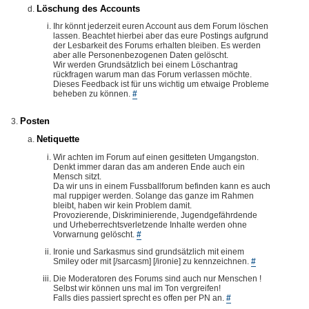
Löschung des Accounts
Ihr könnt jederzeit euren Account aus dem Forum löschen
lassen. Beachtet hierbei aber das eure Postings aufgrund
der Lesbarkeit des Forums erhalten bleiben. Es werden
aber alle Personenbezogenen Daten gelöscht.
Wir werden Grundsätzlich bei einem Löschantrag
rückfragen warum man das Forum verlassen möchte.
Dieses Feedback ist für uns wichtig um etwaige Probleme
beheben zu können.
#
Posten
Netiquette
Wir achten im Forum auf einen gesitteten Umgangston.
Denkt immer daran das am anderen Ende auch ein
Mensch sitzt.
Da wir uns in einem Fussballforum befinden kann es auch
mal ruppiger werden. Solange das ganze im Rahmen
bleibt, haben wir kein Problem damit.
Provozierende, Diskriminierende, Jugendgefährdende
und Urheberrechtsverletzende Inhalte werden ohne
Vorwarnung gelöscht.
#
Ironie und Sarkasmus sind grundsätzlich mit einem
Smiley oder mit [/sarcasm] [/ironie] zu kennzeichnen.
#
Die Moderatoren des Forums sind auch nur Menschen !
Selbst wir können uns mal im Ton vergreifen!
Falls dies passiert sprecht es offen per PN an.
#