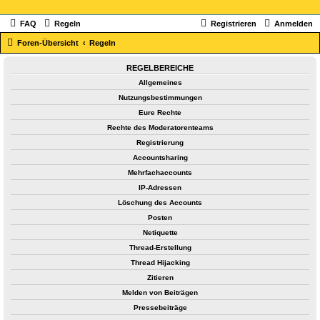
FAQ
Regeln
Registrieren
Anmelden
Foren-Übersicht
Regeln
REGELBEREICHE
Allgemeines
Nutzungsbestimmungen
Eure Rechte
Rechte des Moderatorenteams
Registrierung
Accountsharing
Mehrfachaccounts
IP-Adressen
Löschung des Accounts
Posten
Netiquette
Thread-Erstellung
Thread Hijacking
Zitieren
Melden von Beiträgen
Pressebeiträge