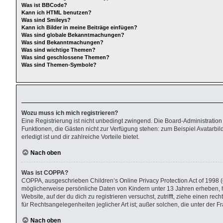
Was ist BBCode?
Kann ich HTML benutzen?
Was sind Smileys?
Kann ich Bilder in meine Beiträge einfügen?
Was sind globale Bekanntmachungen?
Was sind Bekanntmachungen?
Was sind wichtige Themen?
Was sind geschlossene Themen?
Was sind Themen-Symbole?
Wozu muss ich mich registrieren?
Eine Registrierung ist nicht unbedingt zwingend. Die Board-Administration di
Funktionen, die Gästen nicht zur Verfügung stehen: zum Beispiel Avatarbild
erledigt ist und dir zahlreiche Vorteile bietet.
Nach oben
Was ist COPPA?
COPPA, ausgeschrieben Children’s Online Privacy Protection Act of 1998 (d
möglicherweise persönliche Daten von Kindern unter 13 Jahren erheben, h
Website, auf der du dich zu registrieren versuchst, zutrifft, ziehe einen r
für Rechtsangelegenheiten jeglicher Art ist; außer solchen, die unter der
Nach oben