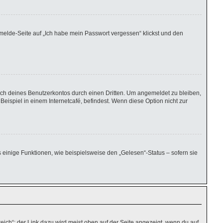
nmelde-Seite auf „Ich habe mein Passwort vergessen“ klickst und den
uch deines Benutzerkontos durch einen Dritten. Um angemeldet zu bleiben,
ispiel in einem Internetcafé, befindest. Wenn diese Option nicht zur
 einige Funktionen, wie beispielsweise den „Gelesen“-Status – sofern sie
eich“; der Link dazu wird meist oben auf der Seite angezeigt, wenn du auf