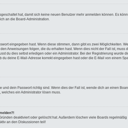
ausgeschaltet hat, damit sich keine neuen Benutzer mehr anmelden können. Es kön
ich an die Board-Administration.
asswort eingegeben hast. Wenn diese stimmen, dann gibt es zwei Möglichkeiten. 
 den Anweisungen folgen, die du erhalten hast. Wenn dies nicht der Fall ist, muss 
t du dies selbst erledigen oder ein Administrator. Bei der Registrierung wurde dir m
b du deine E-Mail-Adresse korrekt eingegeben hast oder die E-Mail von einem Spam-
 und dein Passwort richtig sind. Wenn dies der Fall ist, wende dich an einen Board
, welches ein Administrator lösen muss.
nmelden?!
Gründen deaktiviert oder gelöscht hat. Außerdem löschen viele Boards regelmäßig B
tiv an den Diskussionen teil!