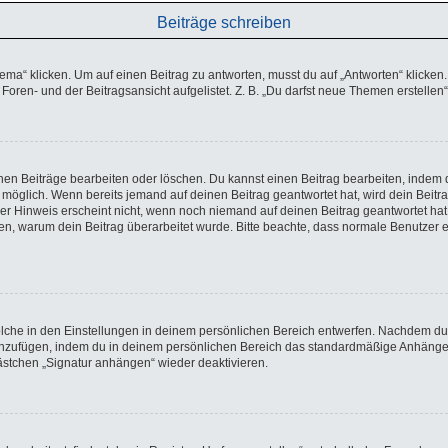
Beiträge schreiben
 klicken. Um auf einen Beitrag zu antworten, musst du auf „Antworten“ klicken. Es
oren- und der Beitragsansicht aufgelistet. Z. B. „Du darfst neue Themen erstellen“
enen Beiträge bearbeiten oder löschen. Du kannst einen Beitrag bearbeiten, indem 
ng möglich. Wenn bereits jemand auf deinen Beitrag geantwortet hat, wird dein Beit
ser Hinweis erscheint nicht, wenn noch niemand auf deinen Beitrag geantwortet hat
lassen, warum dein Beitrag überarbeitet wurde. Bitte beachte, dass normale Benutze
che in den Einstellungen in deinem persönlichen Bereich entwerfen. Nachdem du di
hinzufügen, indem du in deinem persönlichen Bereich das standardmäßige Anhängen
kästchen „Signatur anhängen“ wieder deaktivieren.