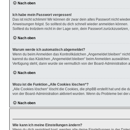
Nach oben
Ich habe mein Passwort vergessen!
Das ist nicht schlimm! Wir können dir zwar dein altes Passwort nicht wied
Anweisungen folgst. So solltest du dich schnell wieder anmelden können.
Solltest du trotzdem nicht in der Lage sein, dein Passwort zurückzusetzen
Nach oben
Warum werde ich automatisch abgemeldet?
Wenn du beim Anmelden das Kontrollkästchen „Angemeldet bleiben“ nicht a
kannst du das Kästchen „Angemeldet bleiben“ beim Anmelden auswählen. Die
Verfügung steht, dann wurde sie vermutlich von der Board-Administration 
Nach oben
Wozu ist die Funktion „Alle Cookies löschen“?
„Alle Cookies löschen“ löscht die Cookies, die phpBB erstellt hat und di
von der Board-Administration aktiviert wurden. Wenn du Probleme bei der 
Nach oben
Wie kann ich meine Einstellungen ändern?
Wenn du dich registriert hast, werden alle deine Einstellungen in der Dat