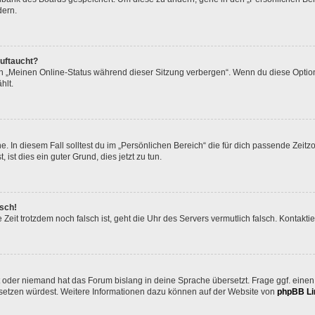
dern.
auftaucht?
on „Meinen Online-Status während dieser Sitzung verbergen“. Wenn du diese Option
hlt.
. In diesem Fall solltest du im „Persönlichen Bereich“ die für dich passende Zeitzo
 ist dies ein guter Grund, dies jetzt zu tun.
lsch!
die Zeit trotzdem noch falsch ist, geht die Uhr des Servers vermutlich falsch. Kontak
t oder niemand hat das Forum bislang in deine Sprache übersetzt. Frage ggf. einen 
bersetzen würdest. Weitere Informationen dazu können auf der Website von
phpBB Li