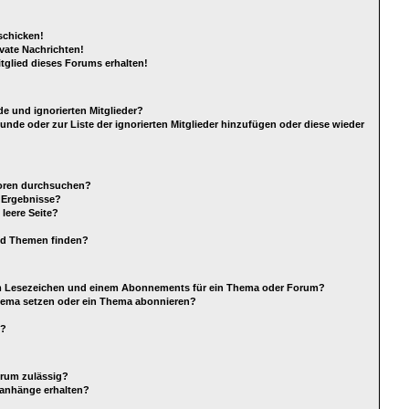
schicken!
vate Nachrichten!
tglied dieses Forums erhalten!
e und ignorierten Mitglieder?
eunde oder zur Liste der ignorierten Mitglieder hinzufügen oder diese wieder
Foren durchsuchen?
e Ergebnisse?
leere Seite?
nd Themen finden?
em Lesezeichen und einem Abonnements für ein Thema oder Forum?
Thema setzen oder ein Thema abonnieren?
s?
orum zulässig?
eianhänge erhalten?