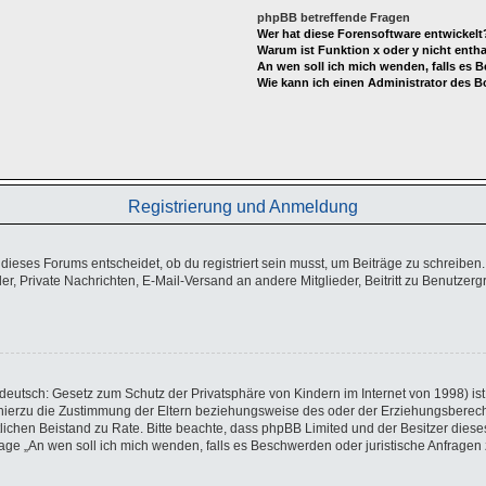
phpBB betreffende Fragen
Wer hat diese Forensoftware entwickelt
Warum ist Funktion x oder y nicht enth
An wen soll ich mich wenden, falls es 
Wie kann ich einen Administrator des B
Registrierung und Anmeldung
eses Forums entscheidet, ob du registriert sein musst, um Beiträge zu schreiben. Auf
er, Private Nachrichten, E-Mail-Versand an andere Mitglieder, Beitritt zu Benutzer
eutsch: Gesetz zum Schutz der Privatsphäre von Kindern im Internet von 1998) ist 
ierzu die Zustimmung der Eltern beziehungsweise des oder der Erziehungsberechtig
echtlichen Beistand zu Rate. Bitte beachte, dass phpBB Limited und der Besitzer di
 Frage „An wen soll ich mich wenden, falls es Beschwerden oder juristische Anfrag