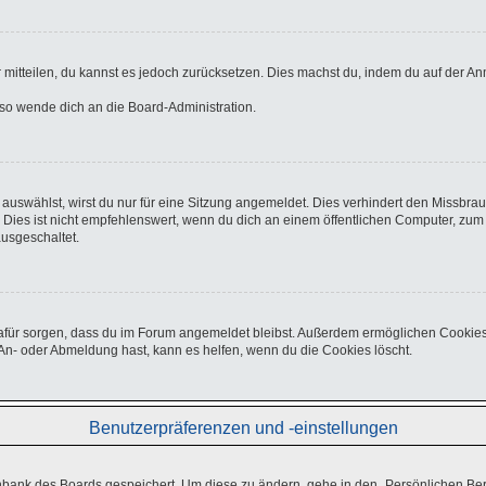
er mitteilen, du kannst es jedoch zurücksetzen. Dies machst du, indem du auf der A
, so wende dich an die Board-Administration.
uswählst, wirst du nur für eine Sitzung angemeldet. Dies verhindert den Missbra
s ist nicht empfehlenswert, wenn du dich an einem öffentlichen Computer, zum Be
ausgeschaltet.
e dafür sorgen, dass du im Forum angemeldet bleibst. Außerdem ermöglichen Cookies
An- oder Abmeldung hast, kann es helfen, wenn du die Cookies löscht.
Benutzerpräferenzen und -einstellungen
enbank des Boards gespeichert. Um diese zu ändern, gehe in den „Persönlichen Ber