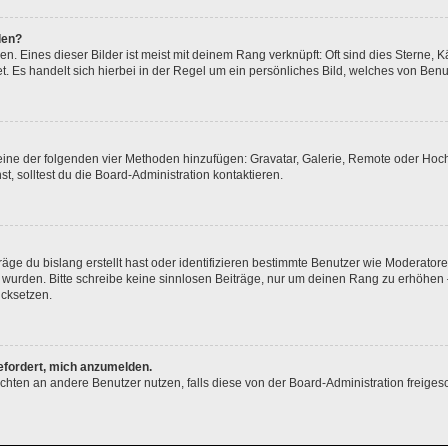
den?
. Eines dieser Bilder ist meist mit deinem Rang verknüpft: Oft sind dies Sterne, 
. Es handelt sich hierbei in der Regel um ein persönliches Bild, welches von Benut
r eine der folgenden vier Methoden hinzufügen: Gravatar, Galerie, Remote oder Ho
 solltest du die Board-Administration kontaktieren.
äge du bislang erstellt hast oder identifizieren bestimmte Benutzer wie Moderato
gt wurden. Bitte schreibe keine sinnlosen Beiträge, nur um deinen Rang zu erhöhe
ücksetzen.
gefordert, mich anzumelden.
hrichten an andere Benutzer nutzen, falls diese von der Board-Administration fre