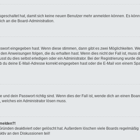
ausgeschaltet hat, damit sich keine neuen Benutzer mehr anmelden können. Es kön
ich an die Board-Administration.
asswort eingegeben hast. Wenn diese stimmen, dann gibt es zwei Möglichkeiten. 
 den Anweisungen folgen, die du erhalten hast. Wenn dies nicht der Fall ist, muss 
t du dies selbst erledigen oder ein Administrator. Bei der Registrierung wurde dir m
b du deine E-Mail-Adresse korrekt eingegeben hast oder die E-Mail von einem Spam-
 und dein Passwort richtig sind. Wenn dies der Fall ist, wende dich an einen Board
, welches ein Administrator lösen muss.
nmelden?!
Gründen deaktiviert oder gelöscht hat. Außerdem löschen viele Boards regelmäßig B
tiv an den Diskussionen teil!