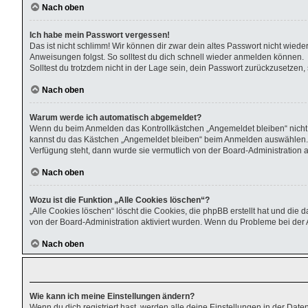
Nach oben
Ich habe mein Passwort vergessen!
Das ist nicht schlimm! Wir können dir zwar dein altes Passwort nicht wied
Anweisungen folgst. So solltest du dich schnell wieder anmelden können.
Solltest du trotzdem nicht in der Lage sein, dein Passwort zurückzusetzen
Nach oben
Warum werde ich automatisch abgemeldet?
Wenn du beim Anmelden das Kontrollkästchen „Angemeldet bleiben“ nicht a
kannst du das Kästchen „Angemeldet bleiben“ beim Anmelden auswählen. Die
Verfügung steht, dann wurde sie vermutlich von der Board-Administration 
Nach oben
Wozu ist die Funktion „Alle Cookies löschen“?
„Alle Cookies löschen“ löscht die Cookies, die phpBB erstellt hat und di
von der Board-Administration aktiviert wurden. Wenn du Probleme bei der 
Nach oben
Wie kann ich meine Einstellungen ändern?
Wenn du dich registriert hast, werden alle deine Einstellungen in der Dat