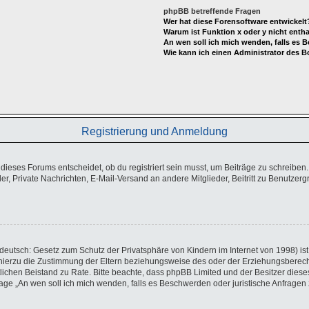
phpBB betreffende Fragen
Wer hat diese Forensoftware entwickelt
Warum ist Funktion x oder y nicht enth
An wen soll ich mich wenden, falls es 
Wie kann ich einen Administrator des B
Registrierung und Anmeldung
eses Forums entscheidet, ob du registriert sein musst, um Beiträge zu schreiben. Auf
er, Private Nachrichten, E-Mail-Versand an andere Mitglieder, Beitritt zu Benutzer
eutsch: Gesetz zum Schutz der Privatsphäre von Kindern im Internet von 1998) ist 
ierzu die Zustimmung der Eltern beziehungsweise des oder der Erziehungsberechtig
echtlichen Beistand zu Rate. Bitte beachte, dass phpBB Limited und der Besitzer di
 Frage „An wen soll ich mich wenden, falls es Beschwerden oder juristische Anfrag