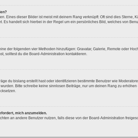
den?
. Eines dieser Bilder ist meist mit deinem Rang verknüpft: Oft sind dies Sterne, 
. Es handelt sich hierbei in der Regel um ein persönliches Bild, welches von Benut
r eine der folgenden vier Methoden hinzufügen: Gravatar, Galerie, Remote oder Ho
 solltest du die Board-Administration kontaktieren.
äge du bislang erstellt hast oder identifizieren bestimmte Benutzer wie Moderato
gt wurden. Bitte schreibe keine sinnlosen Beiträge, nur um deinen Rang zu erhöhe
ücksetzen.
gefordert, mich anzumelden.
hrichten an andere Benutzer nutzen, falls diese von der Board-Administration fre