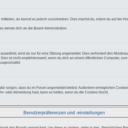
er mitteilen, du kannst es jedoch zurücksetzen. Dies machst du, indem du auf der A
, so wende dich an die Board-Administration.
uswählst, wirst du nur für eine Sitzung angemeldet. Dies verhindert den Missbra
s ist nicht empfehlenswert, wenn du dich an einem öffentlichen Computer, zum Be
ausgeschaltet.
e dafür sorgen, dass du im Forum angemeldet bleibst. Außerdem ermöglichen Cookies
An- oder Abmeldung hast, kann es helfen, wenn du die Cookies löscht.
Benutzerpräferenzen und -einstellungen
enbank des Boards gespeichert. Um diese zu ändern, gehe in den „Persönlichen Ber