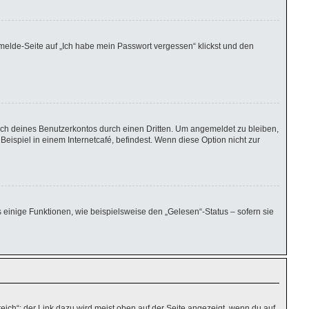
nmelde-Seite auf „Ich habe mein Passwort vergessen“ klickst und den
uch deines Benutzerkontos durch einen Dritten. Um angemeldet zu bleiben,
ispiel in einem Internetcafé, befindest. Wenn diese Option nicht zur
 einige Funktionen, wie beispielsweise den „Gelesen“-Status – sofern sie
eich“; der Link dazu wird meist oben auf der Seite angezeigt, wenn du auf