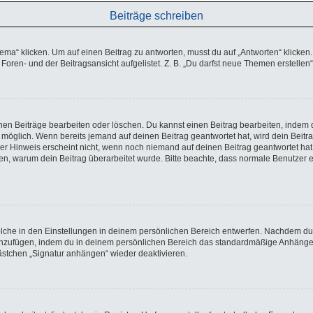
Beiträge schreiben
 klicken. Um auf einen Beitrag zu antworten, musst du auf „Antworten“ klicken. Es
oren- und der Beitragsansicht aufgelistet. Z. B. „Du darfst neue Themen erstellen“
enen Beiträge bearbeiten oder löschen. Du kannst einen Beitrag bearbeiten, indem 
ng möglich. Wenn bereits jemand auf deinen Beitrag geantwortet hat, wird dein Beit
ser Hinweis erscheint nicht, wenn noch niemand auf deinen Beitrag geantwortet hat
lassen, warum dein Beitrag überarbeitet wurde. Bitte beachte, dass normale Benutze
che in den Einstellungen in deinem persönlichen Bereich entwerfen. Nachdem du di
hinzufügen, indem du in deinem persönlichen Bereich das standardmäßige Anhängen
kästchen „Signatur anhängen“ wieder deaktivieren.