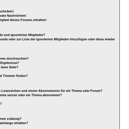
schicken!
vate Nachrichten!
tglied dieses Forums erhalten!
e und ignorierten Mitglieder?
eunde oder zur Liste der ignorierten Mitglieder hinzufügen oder diese wieder
Foren durchsuchen?
e Ergebnisse?
leere Seite?
nd Themen finden?
em Lesezeichen und einem Abonnements für ein Thema oder Forum?
Thema setzen oder ein Thema abonnieren?
s?
orum zulässig?
eianhänge erhalten?