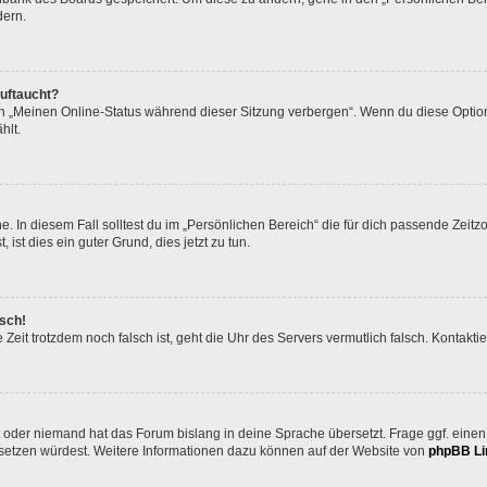
dern.
auftaucht?
on „Meinen Online-Status während dieser Sitzung verbergen“. Wenn du diese Option
hlt.
. In diesem Fall solltest du im „Persönlichen Bereich“ die für dich passende Zeitzo
 ist dies ein guter Grund, dies jetzt zu tun.
lsch!
die Zeit trotzdem noch falsch ist, geht die Uhr des Servers vermutlich falsch. Kontak
t oder niemand hat das Forum bislang in deine Sprache übersetzt. Frage ggf. einen 
bersetzen würdest. Weitere Informationen dazu können auf der Website von
phpBB Li