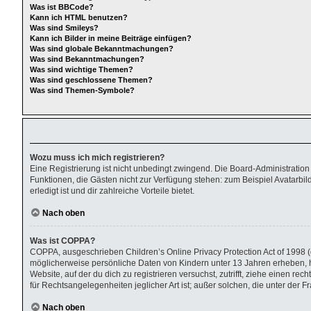
Was ist BBCode?
Kann ich HTML benutzen?
Was sind Smileys?
Kann ich Bilder in meine Beiträge einfügen?
Was sind globale Bekanntmachungen?
Was sind Bekanntmachungen?
Was sind wichtige Themen?
Was sind geschlossene Themen?
Was sind Themen-Symbole?
Wozu muss ich mich registrieren?
Eine Registrierung ist nicht unbedingt zwingend. Die Board-Administration di
Funktionen, die Gästen nicht zur Verfügung stehen: zum Beispiel Avatarbild
erledigt ist und dir zahlreiche Vorteile bietet.
Nach oben
Was ist COPPA?
COPPA, ausgeschrieben Children’s Online Privacy Protection Act of 1998 (d
möglicherweise persönliche Daten von Kindern unter 13 Jahren erheben, h
Website, auf der du dich zu registrieren versuchst, zutrifft, ziehe einen r
für Rechtsangelegenheiten jeglicher Art ist; außer solchen, die unter der
Nach oben