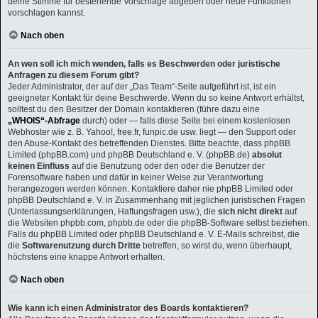
deine Stimme für bestehende Vorschläge abgeben oder neue Funktionen
vorschlagen kannst.
Nach oben
An wen soll ich mich wenden, falls es Beschwerden oder juristische
Anfragen zu diesem Forum gibt?
Jeder Administrator, der auf der „Das Team“-Seite aufgeführt ist, ist ein
geeigneter Kontakt für deine Beschwerde. Wenn du so keine Antwort erhältst,
solltest du den Besitzer der Domain kontaktieren (führe dazu eine
„WHOIS“-Abfrage
durch) oder — falls diese Seite bei einem kostenlosen
Webhoster wie z. B. Yahoo!, free.fr, funpic.de usw. liegt — den Support oder
den Abuse-Kontakt des betreffenden Dienstes. Bitte beachte, dass phpBB
Limited (phpBB.com) und phpBB Deutschland e. V. (phpBB.de)
absolut
keinen Einfluss
auf die Benutzung oder den oder die Benutzer der
Forensoftware haben und dafür in keiner Weise zur Verantwortung
herangezogen werden können. Kontaktiere daher nie phpBB Limited oder
phpBB Deutschland e. V. in Zusammenhang mit jeglichen juristischen Fragen
(Unterlassungserklärungen, Haftungsfragen usw.), die
sich nicht direkt
auf
die Websiten phpbb.com, phpbb.de oder die phpBB-Software selbst beziehen.
Falls du phpBB Limited oder phpBB Deutschland e. V. E-Mails schreibst, die
die
Softwarenutzung durch Dritte
betreffen, so wirst du, wenn überhaupt,
höchstens eine knappe Antwort erhalten.
Nach oben
Wie kann ich einen Administrator des Boards kontaktieren?