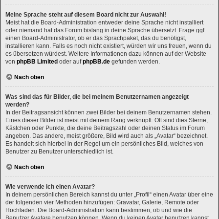
Meine Sprache steht auf diesem Board nicht zur Auswahl!
Meist hat die Board-Administration entweder deine Sprache nicht installiert
oder niemand hat das Forum bislang in deine Sprache übersetzt. Frage ggf.
einen Board-Administrator, ob er das Sprachpaket, das du benötigst,
installieren kann. Falls es noch nicht existiert, würden wir uns freuen, wenn du
es übersetzen würdest. Weitere Informationen dazu können auf der Website
von
phpBB Limited
oder auf
phpBB.de
gefunden werden.
Nach oben
Was sind das für Bilder, die bei meinem Benutzernamen angezeigt
werden?
In der Beitragsansicht können zwei Bilder bei deinem Benutzernamen stehen.
Eines dieser Bilder ist meist mit deinem Rang verknüpft: Oft sind dies Sterne,
Kästchen oder Punkte, die deine Beitragszahl oder deinen Status im Forum
angeben. Das andere, meist größere, Bild wird auch als „Avatar“ bezeichnet.
Es handelt sich hierbei in der Regel um ein persönliches Bild, welches von
Benutzer zu Benutzer unterschiedlich ist.
Nach oben
Wie verwende ich einen Avatar?
In deinem persönlichen Bereich kannst du unter „Profil“ einen Avatar über eine
der folgenden vier Methoden hinzufügen: Gravatar, Galerie, Remote oder
Hochladen. Die Board-Administration kann bestimmen, ob und wie die
Benutzer Avatare benutzen können. Wenn du keinen Avatar benutzen kannst,