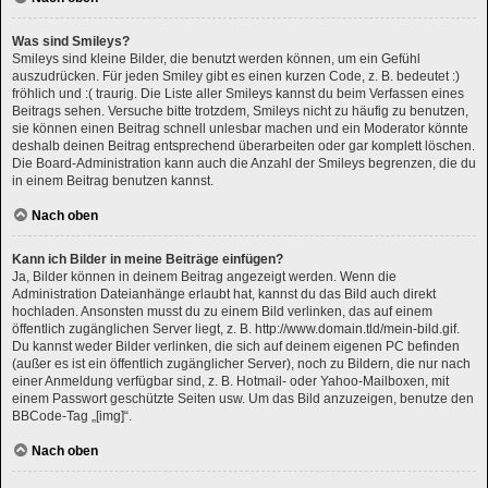
Was sind Smileys?
Smileys sind kleine Bilder, die benutzt werden können, um ein Gefühl
auszudrücken. Für jeden Smiley gibt es einen kurzen Code, z. B. bedeutet :)
fröhlich und :( traurig. Die Liste aller Smileys kannst du beim Verfassen eines
Beitrags sehen. Versuche bitte trotzdem, Smileys nicht zu häufig zu benutzen,
sie können einen Beitrag schnell unlesbar machen und ein Moderator könnte
deshalb deinen Beitrag entsprechend überarbeiten oder gar komplett löschen.
Die Board-Administration kann auch die Anzahl der Smileys begrenzen, die du
in einem Beitrag benutzen kannst.
Nach oben
Kann ich Bilder in meine Beiträge einfügen?
Ja, Bilder können in deinem Beitrag angezeigt werden. Wenn die
Administration Dateianhänge erlaubt hat, kannst du das Bild auch direkt
hochladen. Ansonsten musst du zu einem Bild verlinken, das auf einem
öffentlich zugänglichen Server liegt, z. B. http://www.domain.tld/mein-bild.gif.
Du kannst weder Bilder verlinken, die sich auf deinem eigenen PC befinden
(außer es ist ein öffentlich zugänglicher Server), noch zu Bildern, die nur nach
einer Anmeldung verfügbar sind, z. B. Hotmail- oder Yahoo-Mailboxen, mit
einem Passwort geschützte Seiten usw. Um das Bild anzuzeigen, benutze den
BBCode-Tag „[img]“.
Nach oben