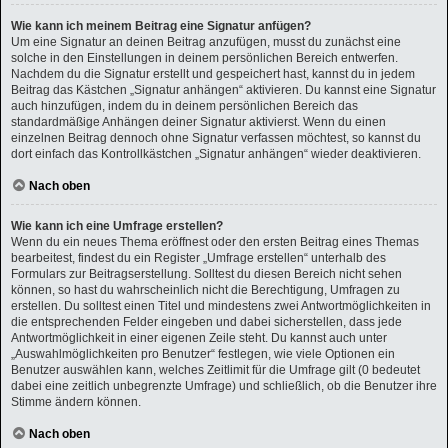
Wie kann ich meinem Beitrag eine Signatur anfügen?
Um eine Signatur an deinen Beitrag anzufügen, musst du zunächst eine
solche in den Einstellungen in deinem persönlichen Bereich entwerfen.
Nachdem du die Signatur erstellt und gespeichert hast, kannst du in jedem
Beitrag das Kästchen „Signatur anhängen“ aktivieren. Du kannst eine Signatur
auch hinzufügen, indem du in deinem persönlichen Bereich das
standardmäßige Anhängen deiner Signatur aktivierst. Wenn du einen
einzelnen Beitrag dennoch ohne Signatur verfassen möchtest, so kannst du
dort einfach das Kontrollkästchen „Signatur anhängen“ wieder deaktivieren.
Nach oben
Wie kann ich eine Umfrage erstellen?
Wenn du ein neues Thema eröffnest oder den ersten Beitrag eines Themas
bearbeitest, findest du ein Register „Umfrage erstellen“ unterhalb des
Formulars zur Beitragserstellung. Solltest du diesen Bereich nicht sehen
können, so hast du wahrscheinlich nicht die Berechtigung, Umfragen zu
erstellen. Du solltest einen Titel und mindestens zwei Antwortmöglichkeiten in
die entsprechenden Felder eingeben und dabei sicherstellen, dass jede
Antwortmöglichkeit in einer eigenen Zeile steht. Du kannst auch unter
„Auswahlmöglichkeiten pro Benutzer“ festlegen, wie viele Optionen ein
Benutzer auswählen kann, welches Zeitlimit für die Umfrage gilt (0 bedeutet
dabei eine zeitlich unbegrenzte Umfrage) und schließlich, ob die Benutzer ihre
Stimme ändern können.
Nach oben