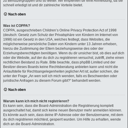
zu Benutzergruppen und so weiter. Wir empfehlen dir eine Anmeldung, da sie
schnell erledigt ist und dir zahlreiche Vorteile bietet.
Nach oben
Was ist COPPA?
COPPA, ausgeschrieben Children’s Online Privacy Protection Act of 1998
(deutsch: Gesetz zum Schutz der Privatsphäre von Kindern im Internet von
1998) ist ein Gesetz in den USA, welches festlegt, dass Websites, die
möglicherweise persönliche Daten von Kindern unter 13 Jahren erheben,
hierzu die Zustimmung der Eltern beziehungsweise des oder der
Erziehungsberechtigten benötigen. Wenn du dir unsicher bist, ob dies auf dich
oder die Website, auf der du dich zu registrieren versuchst, zutrifft, ziehe einen
rechtlichen Beistand zu Rate. Bitte beachte, dass phpBB Limited und der
Besitzer dieses Boards keine Rechtsberatung anbieten kann und nicht die
Anlaufstelle für Rechtsangelegenheiten jeglicher Art ist; außer solchen, die
unter der Frage „An wen soll ich mich wenden, falls es Beschwerden oder
juristische Anfragen zu diesem Forum gibt?“ behandelt werden.
Nach oben
Warum kann ich mich nicht registrieren?
Es kann sein, dass die Board-Administration die Registrierung komplett
ausgeschaltet hat, damit sich keine neuen Benutzer mehr anmelden können.
Es könnte auch sein, dass deine IP-Adresse oder der Benutzername, mit dem
du dich registrieren möchtest, gesperrt wurden. Um Hilfe zu erhalten, wende
dich an die Board-Administration.