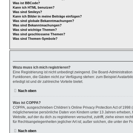
Was ist BBCode?
Kann ich HTML benutzen?
Was sind Smileys?
Kann ich Bilder in meine Beiträge einfügen?
Was sind globale Bekanntmachungen?
Was sind Bekanntmachungen?
Was sind wichtige Themen?
Was sind geschlossene Themen?
Was sind Themen-Symbole?
Wozu muss ich mich registrieren?
Eine Registrierung ist nicht unbedingt zwingend. Die Board-Administration di
Funktionen, die Gästen nicht zur Verfügung stehen: zum Beispiel Avatarbild
erledigt ist und dir zahlreiche Vorteile bietet.
Nach oben
Was ist COPPA?
COPPA, ausgeschrieben Children’s Online Privacy Protection Act of 1998 (d
möglicherweise persönliche Daten von Kindern unter 13 Jahren erheben, h
Website, auf der du dich zu registrieren versuchst, zutrifft, ziehe einen r
für Rechtsangelegenheiten jeglicher Art ist; außer solchen, die unter der
Nach oben