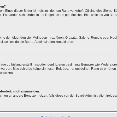
den?
. Eines dieser Bilder ist meist mit deinem Rang verknüpft: Oft sind dies Sterne, 
. Es handelt sich hierbei in der Regel um ein persönliches Bild, welches von Benut
r eine der folgenden vier Methoden hinzufügen: Gravatar, Galerie, Remote oder Ho
 solltest du die Board-Administration kontaktieren.
äge du bislang erstellt hast oder identifizieren bestimmte Benutzer wie Moderato
gt wurden. Bitte schreibe keine sinnlosen Beiträge, nur um deinen Rang zu erhöhe
ücksetzen.
gefordert, mich anzumelden.
hrichten an andere Benutzer nutzen, falls diese von der Board-Administration fre