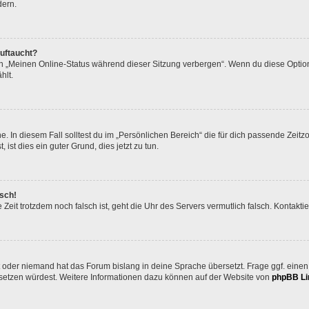
dern.
auftaucht?
on „Meinen Online-Status während dieser Sitzung verbergen“. Wenn du diese Option
hlt.
. In diesem Fall solltest du im „Persönlichen Bereich“ die für dich passende Zeitzo
 ist dies ein guter Grund, dies jetzt zu tun.
lsch!
die Zeit trotzdem noch falsch ist, geht die Uhr des Servers vermutlich falsch. Kontak
t oder niemand hat das Forum bislang in deine Sprache übersetzt. Frage ggf. einen 
bersetzen würdest. Weitere Informationen dazu können auf der Website von
phpBB Li