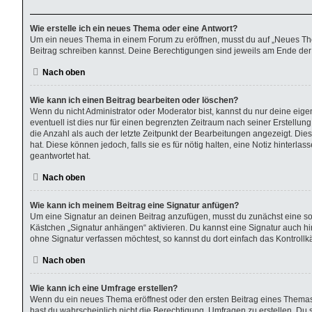
Wie erstelle ich ein neues Thema oder eine Antwort?
Um ein neues Thema in einem Forum zu eröffnen, musst du auf „Neues Thema“
Beitrag schreiben kannst. Deine Berechtigungen sind jeweils am Ende der F
Nach oben
Wie kann ich einen Beitrag bearbeiten oder löschen?
Wenn du nicht Administrator oder Moderator bist, kannst du nur deine eig
eventuell ist dies nur für einen begrenzten Zeitraum nach seiner Erstellu
die Anzahl als auch der letzte Zeitpunkt der Bearbeitungen angezeigt. Die
hat. Diese können jedoch, falls sie es für nötig halten, eine Notiz hinter
geantwortet hat.
Nach oben
Wie kann ich meinem Beitrag eine Signatur anfügen?
Um eine Signatur an deinen Beitrag anzufügen, musst du zunächst eine sol
Kästchen „Signatur anhängen“ aktivieren. Du kannst eine Signatur auch 
ohne Signatur verfassen möchtest, so kannst du dort einfach das Kontroll
Nach oben
Wie kann ich eine Umfrage erstellen?
Wenn du ein neues Thema eröffnest oder den ersten Beitrag eines Themas be
hast du wahrscheinlich nicht die Berechtigung, Umfragen zu erstellen. Du 