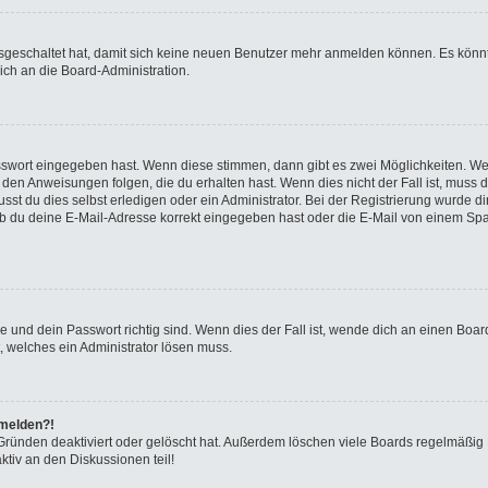
ausgeschaltet hat, damit sich keine neuen Benutzer mehr anmelden können. Es kön
ich an die Board-Administration.
asswort eingegeben hast. Wenn diese stimmen, dann gibt es zwei Möglichkeiten. 
 den Anweisungen folgen, die du erhalten hast. Wenn dies nicht der Fall ist, muss 
t du dies selbst erledigen oder ein Administrator. Bei der Registrierung wurde dir m
b du deine E-Mail-Adresse korrekt eingegeben hast oder die E-Mail von einem Spam-
 und dein Passwort richtig sind. Wenn dies der Fall ist, wende dich an einen Board
, welches ein Administrator lösen muss.
nmelden?!
Gründen deaktiviert oder gelöscht hat. Außerdem löschen viele Boards regelmäßig B
tiv an den Diskussionen teil!