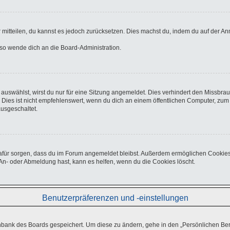
er mitteilen, du kannst es jedoch zurücksetzen. Dies machst du, indem du auf der A
, so wende dich an die Board-Administration.
uswählst, wirst du nur für eine Sitzung angemeldet. Dies verhindert den Missbra
s ist nicht empfehlenswert, wenn du dich an einem öffentlichen Computer, zum Be
ausgeschaltet.
e dafür sorgen, dass du im Forum angemeldet bleibst. Außerdem ermöglichen Cookies
An- oder Abmeldung hast, kann es helfen, wenn du die Cookies löscht.
Benutzerpräferenzen und -einstellungen
enbank des Boards gespeichert. Um diese zu ändern, gehe in den „Persönlichen Ber