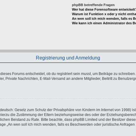
phpBB betreffende Fragen
Wer hat diese Forensoftware entwickelt
Warum ist Funktion x oder y nicht enth
An wen soll ich mich wenden, falls es 
Wie kann ich einen Administrator des B
Registrierung und Anmeldung
eses Forums entscheidet, ob du registriert sein musst, um Beiträge zu schreiben. Auf
er, Private Nachrichten, E-Mail-Versand an andere Mitglieder, Beitritt zu Benutzer
eutsch: Gesetz zum Schutz der Privatsphäre von Kindern im Internet von 1998) ist 
ierzu die Zustimmung der Eltern beziehungsweise des oder der Erziehungsberechtig
echtlichen Beistand zu Rate. Bitte beachte, dass phpBB Limited und der Besitzer di
 Frage „An wen soll ich mich wenden, falls es Beschwerden oder juristische Anfrag