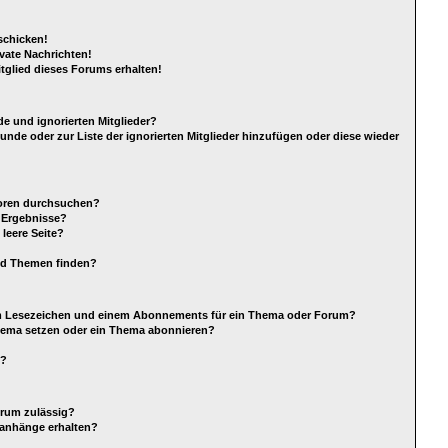
schicken!
vate Nachrichten!
tglied dieses Forums erhalten!
e und ignorierten Mitglieder?
eunde oder zur Liste der ignorierten Mitglieder hinzufügen oder diese wieder
Foren durchsuchen?
e Ergebnisse?
leere Seite?
nd Themen finden?
em Lesezeichen und einem Abonnements für ein Thema oder Forum?
Thema setzen oder ein Thema abonnieren?
s?
orum zulässig?
eianhänge erhalten?