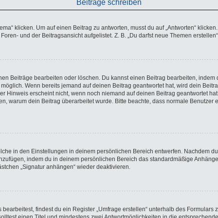
Beiträge schreiben
 klicken. Um auf einen Beitrag zu antworten, musst du auf „Antworten“ klicken. Es
oren- und der Beitragsansicht aufgelistet. Z. B. „Du darfst neue Themen erstellen“
enen Beiträge bearbeiten oder löschen. Du kannst einen Beitrag bearbeiten, indem 
ng möglich. Wenn bereits jemand auf deinen Beitrag geantwortet hat, wird dein Beit
ser Hinweis erscheint nicht, wenn noch niemand auf deinen Beitrag geantwortet hat
lassen, warum dein Beitrag überarbeitet wurde. Bitte beachte, dass normale Benutze
che in den Einstellungen in deinem persönlichen Bereich entwerfen. Nachdem du di
hinzufügen, indem du in deinem persönlichen Bereich das standardmäßige Anhängen
kästchen „Signatur anhängen“ wieder deaktivieren.
arbeitest, findest du ein Register „Umfrage erstellen“ unterhalb des Formulars zu
solltest einen Titel und mindestens zwei Antwortmöglichkeiten in die entsprechend