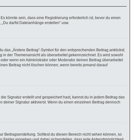
 könnte sein, dass eine Registrierung erforderlich ist, bevor du einen
, „Du darfst Dateianhänge erstellen“ usw.
du das „Ändere Beitrag“-Symbol für den entsprechenden Beitrag anklickst;
rag in der Themenansicht als überarbeitet gekennzeichnet. Es wird sowohl
 oder wenn ein Administrator oder Moderator deinen Beitrag überarbeitet
r einen Beitrag nicht löschen können, wenn bereits jemand darauf
e Signatur erstellt und gespeichert hast, kannst du in jedem Beitrag das
 deiner Signatur aktivierst. Wenn du einen einzelnen Beitrag dennoch
r Beitragserstellung. Solltest du diesen Bereich nicht sehen können, so
en Felder eingeben und dabei sicherstellen, dass jede Antwortmöglichkeit