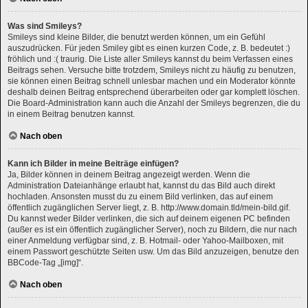
Was sind Smileys?
Smileys sind kleine Bilder, die benutzt werden können, um ein Gefühl
auszudrücken. Für jeden Smiley gibt es einen kurzen Code, z. B. bedeutet :)
fröhlich und :( traurig. Die Liste aller Smileys kannst du beim Verfassen eines
Beitrags sehen. Versuche bitte trotzdem, Smileys nicht zu häufig zu benutzen,
sie können einen Beitrag schnell unlesbar machen und ein Moderator könnte
deshalb deinen Beitrag entsprechend überarbeiten oder gar komplett löschen.
Die Board-Administration kann auch die Anzahl der Smileys begrenzen, die du
in einem Beitrag benutzen kannst.
Nach oben
Kann ich Bilder in meine Beiträge einfügen?
Ja, Bilder können in deinem Beitrag angezeigt werden. Wenn die
Administration Dateianhänge erlaubt hat, kannst du das Bild auch direkt
hochladen. Ansonsten musst du zu einem Bild verlinken, das auf einem
öffentlich zugänglichen Server liegt, z. B. http://www.domain.tld/mein-bild.gif.
Du kannst weder Bilder verlinken, die sich auf deinem eigenen PC befinden
(außer es ist ein öffentlich zugänglicher Server), noch zu Bildern, die nur nach
einer Anmeldung verfügbar sind, z. B. Hotmail- oder Yahoo-Mailboxen, mit
einem Passwort geschützte Seiten usw. Um das Bild anzuzeigen, benutze den
BBCode-Tag „[img]“.
Nach oben