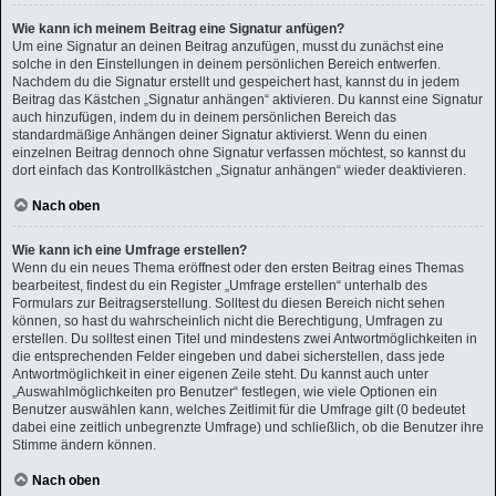
Wie kann ich meinem Beitrag eine Signatur anfügen?
Um eine Signatur an deinen Beitrag anzufügen, musst du zunächst eine
solche in den Einstellungen in deinem persönlichen Bereich entwerfen.
Nachdem du die Signatur erstellt und gespeichert hast, kannst du in jedem
Beitrag das Kästchen „Signatur anhängen“ aktivieren. Du kannst eine Signatur
auch hinzufügen, indem du in deinem persönlichen Bereich das
standardmäßige Anhängen deiner Signatur aktivierst. Wenn du einen
einzelnen Beitrag dennoch ohne Signatur verfassen möchtest, so kannst du
dort einfach das Kontrollkästchen „Signatur anhängen“ wieder deaktivieren.
Nach oben
Wie kann ich eine Umfrage erstellen?
Wenn du ein neues Thema eröffnest oder den ersten Beitrag eines Themas
bearbeitest, findest du ein Register „Umfrage erstellen“ unterhalb des
Formulars zur Beitragserstellung. Solltest du diesen Bereich nicht sehen
können, so hast du wahrscheinlich nicht die Berechtigung, Umfragen zu
erstellen. Du solltest einen Titel und mindestens zwei Antwortmöglichkeiten in
die entsprechenden Felder eingeben und dabei sicherstellen, dass jede
Antwortmöglichkeit in einer eigenen Zeile steht. Du kannst auch unter
„Auswahlmöglichkeiten pro Benutzer“ festlegen, wie viele Optionen ein
Benutzer auswählen kann, welches Zeitlimit für die Umfrage gilt (0 bedeutet
dabei eine zeitlich unbegrenzte Umfrage) und schließlich, ob die Benutzer ihre
Stimme ändern können.
Nach oben