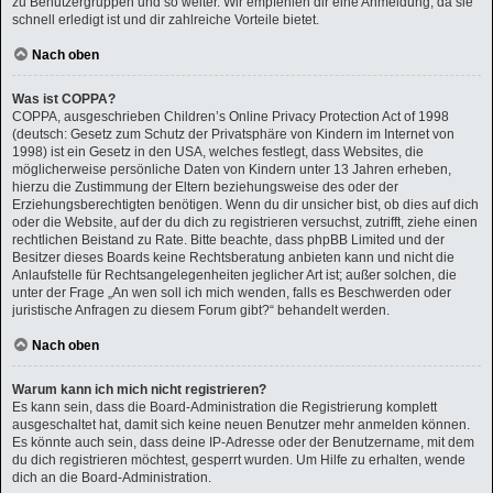
zu Benutzergruppen und so weiter. Wir empfehlen dir eine Anmeldung, da sie
schnell erledigt ist und dir zahlreiche Vorteile bietet.
Nach oben
Was ist COPPA?
COPPA, ausgeschrieben Children’s Online Privacy Protection Act of 1998
(deutsch: Gesetz zum Schutz der Privatsphäre von Kindern im Internet von
1998) ist ein Gesetz in den USA, welches festlegt, dass Websites, die
möglicherweise persönliche Daten von Kindern unter 13 Jahren erheben,
hierzu die Zustimmung der Eltern beziehungsweise des oder der
Erziehungsberechtigten benötigen. Wenn du dir unsicher bist, ob dies auf dich
oder die Website, auf der du dich zu registrieren versuchst, zutrifft, ziehe einen
rechtlichen Beistand zu Rate. Bitte beachte, dass phpBB Limited und der
Besitzer dieses Boards keine Rechtsberatung anbieten kann und nicht die
Anlaufstelle für Rechtsangelegenheiten jeglicher Art ist; außer solchen, die
unter der Frage „An wen soll ich mich wenden, falls es Beschwerden oder
juristische Anfragen zu diesem Forum gibt?“ behandelt werden.
Nach oben
Warum kann ich mich nicht registrieren?
Es kann sein, dass die Board-Administration die Registrierung komplett
ausgeschaltet hat, damit sich keine neuen Benutzer mehr anmelden können.
Es könnte auch sein, dass deine IP-Adresse oder der Benutzername, mit dem
du dich registrieren möchtest, gesperrt wurden. Um Hilfe zu erhalten, wende
dich an die Board-Administration.