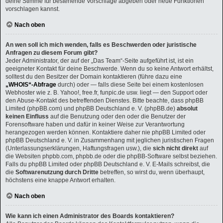
deine Stimme für bestehende Vorschläge abgeben oder neue Funktionen
vorschlagen kannst.
Nach oben
An wen soll ich mich wenden, falls es Beschwerden oder juristische
Anfragen zu diesem Forum gibt?
Jeder Administrator, der auf der „Das Team“-Seite aufgeführt ist, ist ein
geeigneter Kontakt für deine Beschwerde. Wenn du so keine Antwort erhältst,
solltest du den Besitzer der Domain kontaktieren (führe dazu eine
„WHOIS“-Abfrage
durch) oder — falls diese Seite bei einem kostenlosen
Webhoster wie z. B. Yahoo!, free.fr, funpic.de usw. liegt — den Support oder
den Abuse-Kontakt des betreffenden Dienstes. Bitte beachte, dass phpBB
Limited (phpBB.com) und phpBB Deutschland e. V. (phpBB.de)
absolut
keinen Einfluss
auf die Benutzung oder den oder die Benutzer der
Forensoftware haben und dafür in keiner Weise zur Verantwortung
herangezogen werden können. Kontaktiere daher nie phpBB Limited oder
phpBB Deutschland e. V. in Zusammenhang mit jeglichen juristischen Fragen
(Unterlassungserklärungen, Haftungsfragen usw.), die
sich nicht direkt
auf
die Websiten phpbb.com, phpbb.de oder die phpBB-Software selbst beziehen.
Falls du phpBB Limited oder phpBB Deutschland e. V. E-Mails schreibst, die
die
Softwarenutzung durch Dritte
betreffen, so wirst du, wenn überhaupt,
höchstens eine knappe Antwort erhalten.
Nach oben
Wie kann ich einen Administrator des Boards kontaktieren?