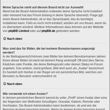
Meine Sprache steht auf diesem Board nicht zur Auswahl!
Meist hat die Board-Administration entweder deine Sprache nicht installiert
oder niemand hat das Forum bislang in deine Sprache übersetzt. Frage ggf.
einen Board-Administrator, ob er das Sprachpaket, das du benötigst,
installieren kann. Falls es noch nicht existiert, würden wir uns freuen, wenn du
es übersetzen würdest. Weitere Informationen dazu können auf der Website
von
phpBB Limited
oder auf
phpBB.de
gefunden werden.
Nach oben
Was sind das für Bilder, die bei meinem Benutzernamen angezeigt
werden?
In der Beitragsansicht können zwei Bilder bei deinem Benutzernamen stehen.
Eines dieser Bilder ist meist mit deinem Rang verknüpft: Oft sind dies Sterne,
Kästchen oder Punkte, die deine Beitragszahl oder deinen Status im Forum
angeben. Das andere, meist größere, Bild wird auch als „Avatar“ bezeichnet.
Es handelt sich hierbei in der Regel um ein persönliches Bild, welches von
Benutzer zu Benutzer unterschiedlich ist.
Nach oben
Wie verwende ich einen Avatar?
In deinem persönlichen Bereich kannst du unter „Profil“ einen Avatar über eine
der folgenden vier Methoden hinzufügen: Gravatar, Galerie, Remote oder
Hochladen. Die Board-Administration kann bestimmen, ob und wie die
Benutzer Avatare benutzen können. Wenn du keinen Avatar benutzen kannst,