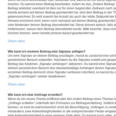
Wenn du nicht Administrator oder Moderator bist, kannst du nur deine eigene
löschen. Du kannst einen Beitrag bearbeiten, indem du das „Ändere Beitrag
Beitrag anklickst; eventuell ist dies nur für einen begrenzten Zeitraum nach 
bereits jemand auf deinen Beitrag geantwortet hat, wird dein Beitrag in der 
gekennzeichnet. Es wird sowohl die Anzahl als auch der letzte Zeitpunkt der
Hinweis erscheint nicht, wenn noch niemand auf deinen Beitrag geantwortet 
oder Moderator deinen Beitrag überarbeitet hat. Diese können jedoch, falls sie
hinterlassen, warum dein Beitrag überarbeitet wurde. Bitte beachte, dass nor
löschen können, wenn bereits jemand darauf geantwortet hat.
Nach oben
Wie kann ich meinem Beitrag eine Signatur anfügen?
Um eine Signatur an deinen Beitrag anzufügen, musst du zunächst eine solc
persönlichen Bereich entwerfen. Nachdem du die Signatur erstellt und gespei
Beitrag das Kästchen „Signatur anhängen“ aktivieren. Du kannst eine Signat
deinem persönlichen Bereich das standardmäßige Anhängen deiner Signatur 
einzelnen Beitrag dennoch ohne Signatur verfassen möchtest, so kannst du d
„Signatur anhängen“ wieder deaktivieren.
Nach oben
Wie kann ich eine Umfrage erstellen?
Wenn du ein neues Thema eröffnest oder den ersten Beitrag eines Themas bea
„Umfrage erstellen“ unterhalb des Formulars zur Beitragserstellung. Solltest
können, so hast du wahrscheinlich nicht die Berechtigung, Umfragen zu erstell
mindestens zwei Antwortmöglichkeiten in die entsprechenden Felder eingebe
jede Antwortmöglichkeit in einer eigenen Zeile steht. Du kannst auch unter 