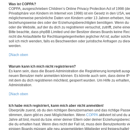
Was ist COPPA?
COPPA, ausgeschrieben Children’s Online Privacy Protection Act of 1998 (d
Privatsphäre von Kindern im Internet von 1998) ist ein Gesetz in den USA, we
möglicherweise persönliche Daten von Kindern unter 13 Jahren erheben, hie
beziehungsweise des oder der Erziehungsberechtigten benötigen. Wenn du dir
oder die Website, auf der du dich zu registrieren versuchst, zutrifft, ziehe ein
Bitte beachte, dass phpBB Limited und der Besitzer dieses Boards keine Re
nicht die Anlaufstelle für Rechtsangelegenheiten jeglicher Art ist; außer solc
soll ich mich wenden, falls es Beschwerden oder juristische Anfragen zu di
werden.
Nach oben
Warum kann ich mich nicht registrieren?
Es kann sein, dass die Board-Administration die Registrierung komplett ausge
neuen Benutzer mehr anmelden können. Es könnte auch sein, dass deine IP
mit dem du dich registrieren möchtest, gesperrt wurden. Um Hilfe zu erhalten
Administration.
Nach oben
Ich habe mich registriert, kann mich aber nicht anmelden!
Überprüfe zuerst, ob du den richtigen Benutzernamen und das richtige Pass
stimmen, dann gibt es zwei Möglichkeiten. Wenn
COPPA
aktiviert ist und du
Jahre alt bist, musst du bzw. einer deiner Eltern oder deiner Erziehungsber
die du erhalten hast. Wenn dies nicht der Fall ist, muss dein Benutzerkonto vie
einigen Boards müssen alle neu angemeldeten Mitglieder erst freigeschalte