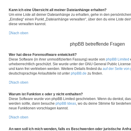
Kann ich eine Übersicht all meiner Dateianhänge erhalten?
Um eine Liste all deiner Dateianhänge zu erhalten, gehe in den persönlichen 
„Einstieg“ einen Punkt „Dateianhänge verwalten“, über den du eine Liste de
diese verwalten kannst.
Nach oben
phpBB betreffende Fragen
Wer hat diese Forensoftware entwickelt?
Diese Software (in ihrer unmodifizierten Fassung) wurde von
phpBB Limited
e
urheberrechtlich geschützt. Sie wurde unter der GNU General Public License, 
und kann frei vertrieben werden. Weitere Details findest du
auf der Seite von
deutschsprachige Anlaufstelle ist unter
phpBB.de
zu finden.
Nach oben
Warum ist Funktion x oder y nicht enthalten?
Diese Software wurde von phpBB Limited geschrieben. Wenn du denkst, dass
werden sollte, dann besuche
phpBB Ideas
, wo du deine Stimme für bestehe
neue Funktionen vorschlagen kannst.
Nach oben
An wen soll ich mich wenden, falls es Beschwerden oder juristische Anf