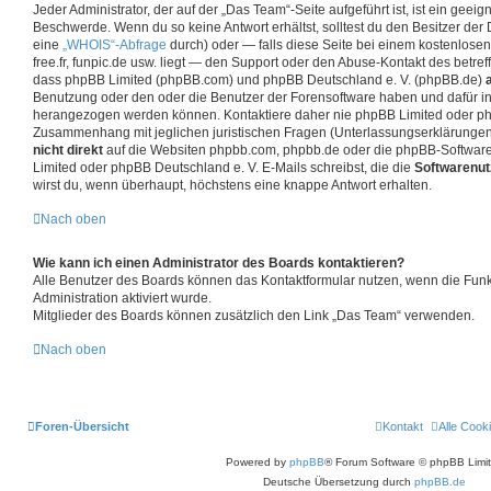
Jeder Administrator, der auf der „Das Team“-Seite aufgeführt ist, ist ein geeig
Beschwerde. Wenn du so keine Antwort erhältst, solltest du den Besitzer der
eine
„WHOIS“-Abfrage
durch) oder — falls diese Seite bei einem kostenlosen
free.fr, funpic.de usw. liegt — den Support oder den Abuse-Kontakt des betref
dass phpBB Limited (phpBB.com) und phpBB Deutschland e. V. (phpBB.de)
Benutzung oder den oder die Benutzer der Forensoftware haben und dafür in
herangezogen werden können. Kontaktiere daher nie phpBB Limited oder ph
Zusammenhang mit jeglichen juristischen Fragen (Unterlassungserklärungen
nicht direkt
auf die Websiten phpbb.com, phpbb.de oder die phpBB-Software
Limited oder phpBB Deutschland e. V. E-Mails schreibst, die die
Softwarenut
wirst du, wenn überhaupt, höchstens eine knappe Antwort erhalten.
Nach oben
Wie kann ich einen Administrator des Boards kontaktieren?
Alle Benutzer des Boards können das Kontaktformular nutzen, wenn die Funk
Administration aktiviert wurde.
Mitglieder des Boards können zusätzlich den Link „Das Team“ verwenden.
Nach oben
Foren-Übersicht
Kontakt
Alle Cook
Powered by
phpBB
® Forum Software © phpBB Limi
Deutsche Übersetzung durch
phpBB.de