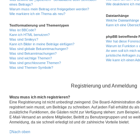
Wie deaktiviere ich m
eines Beitrags?
Warum muss mein Beitrag erst freigegeben werden?
Wie markiere ich ein Thema als neu?
Dateianhänge
Welche Dateianhänge 
Kann ich eine Übersich
Textformatierung und Thementypen
Was ist BBCode?
Kann ich HTML benutzen?
phpBB betreffende 
Was sind Smileys?
Wer hat diese Forenso
Kann ich Bilder in meine Beiträge einfügen?
Warum ist Funktion x o
Was sind globale Bekanntmachungen?
An wen soll ich mich 
Was sind Bekanntmachungen?
juristische Anfragen 
Was sind wichtige Themen?
Wie kann ich einen Ad
Was sind geschlossene Themen?
Was sind Themen-Symbole?
Registrierung und Anmeldung
Wozu muss ich mich registrieren?
Eine Registrierung ist nicht unbedingt zwingend. Die Board-Administration d
registriert sein musst, um Beiträge zu schreiben. Auf jeden Fall erhältst du als r
zusätzliche Funktionen, die Gästen nicht zur Verfügung stehen: zum Beispiel A
E-Mail-Versand an andere Mitglieder, Beitritt zu Benutzergruppen und so weit
Anmeldung, da sie schnell erledigt ist und dir zahlreiche Vorteile bietet.
Nach oben