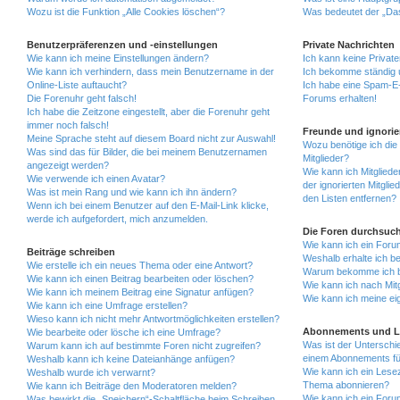
Wozu ist die Funktion „Alle Cookies löschen“?
Was bedeutet der „Das
Benutzerpräferenzen und -einstellungen
Private Nachrichten
Wie kann ich meine Einstellungen ändern?
Ich kann keine Privat
Wie kann ich verhindern, dass mein Benutzername in der
Ich bekomme ständig 
Online-Liste auftaucht?
Ich habe eine Spam-E-
Die Forenuhr geht falsch!
Forums erhalten!
Ich habe die Zeitzone eingestellt, aber die Forenuhr geht
immer noch falsch!
Freunde und ignorier
Meine Sprache steht auf diesem Board nicht zur Auswahl!
Wozu benötige ich die 
Was sind das für Bilder, die bei meinem Benutzernamen
Mitglieder?
angezeigt werden?
Wie kann ich Mitgliede
Wie verwende ich einen Avatar?
der ignorierten Mitgli
Was ist mein Rang und wie kann ich ihn ändern?
den Listen entfernen?
Wenn ich bei einem Benutzer auf den E-Mail-Link klicke,
werde ich aufgefordert, mich anzumelden.
Die Foren durchsuc
Wie kann ich ein For
Beiträge schreiben
Weshalb erhalte ich b
Wie erstelle ich ein neues Thema oder eine Antwort?
Warum bekomme ich be
Wie kann ich einen Beitrag bearbeiten oder löschen?
Wie kann ich nach Mit
Wie kann ich meinem Beitrag eine Signatur anfügen?
Wie kann ich meine ei
Wie kann ich eine Umfrage erstellen?
Wieso kann ich nicht mehr Antwortmöglichkeiten erstellen?
Abonnements und L
Wie bearbeite oder lösche ich eine Umfrage?
Was ist der Untersch
Warum kann ich auf bestimmte Foren nicht zugreifen?
einem Abonnements fü
Weshalb kann ich keine Dateianhänge anfügen?
Wie kann ich ein Lese
Weshalb wurde ich verwarnt?
Thema abonnieren?
Wie kann ich Beiträge den Moderatoren melden?
Wie kann ich ein Foru
Was bewirkt die „Speichern“-Schaltfläche beim Schreiben