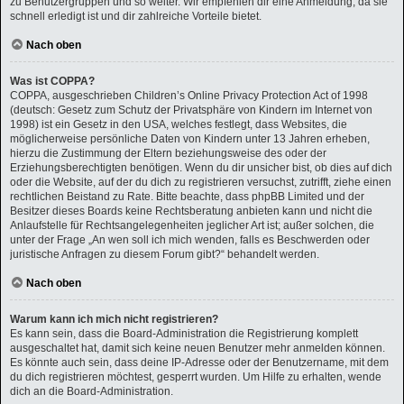
zu Benutzergruppen und so weiter. Wir empfehlen dir eine Anmeldung, da sie
schnell erledigt ist und dir zahlreiche Vorteile bietet.
Nach oben
Was ist COPPA?
COPPA, ausgeschrieben Children’s Online Privacy Protection Act of 1998
(deutsch: Gesetz zum Schutz der Privatsphäre von Kindern im Internet von
1998) ist ein Gesetz in den USA, welches festlegt, dass Websites, die
möglicherweise persönliche Daten von Kindern unter 13 Jahren erheben,
hierzu die Zustimmung der Eltern beziehungsweise des oder der
Erziehungsberechtigten benötigen. Wenn du dir unsicher bist, ob dies auf dich
oder die Website, auf der du dich zu registrieren versuchst, zutrifft, ziehe einen
rechtlichen Beistand zu Rate. Bitte beachte, dass phpBB Limited und der
Besitzer dieses Boards keine Rechtsberatung anbieten kann und nicht die
Anlaufstelle für Rechtsangelegenheiten jeglicher Art ist; außer solchen, die
unter der Frage „An wen soll ich mich wenden, falls es Beschwerden oder
juristische Anfragen zu diesem Forum gibt?“ behandelt werden.
Nach oben
Warum kann ich mich nicht registrieren?
Es kann sein, dass die Board-Administration die Registrierung komplett
ausgeschaltet hat, damit sich keine neuen Benutzer mehr anmelden können.
Es könnte auch sein, dass deine IP-Adresse oder der Benutzername, mit dem
du dich registrieren möchtest, gesperrt wurden. Um Hilfe zu erhalten, wende
dich an die Board-Administration.