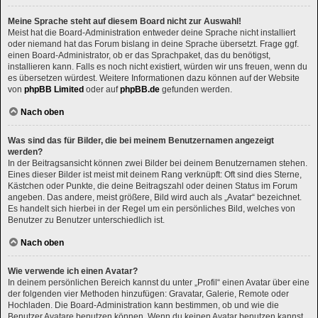
Meine Sprache steht auf diesem Board nicht zur Auswahl!
Meist hat die Board-Administration entweder deine Sprache nicht installiert
oder niemand hat das Forum bislang in deine Sprache übersetzt. Frage ggf.
einen Board-Administrator, ob er das Sprachpaket, das du benötigst,
installieren kann. Falls es noch nicht existiert, würden wir uns freuen, wenn du
es übersetzen würdest. Weitere Informationen dazu können auf der Website
von
phpBB Limited
oder auf
phpBB.de
gefunden werden.
Nach oben
Was sind das für Bilder, die bei meinem Benutzernamen angezeigt
werden?
In der Beitragsansicht können zwei Bilder bei deinem Benutzernamen stehen.
Eines dieser Bilder ist meist mit deinem Rang verknüpft: Oft sind dies Sterne,
Kästchen oder Punkte, die deine Beitragszahl oder deinen Status im Forum
angeben. Das andere, meist größere, Bild wird auch als „Avatar“ bezeichnet.
Es handelt sich hierbei in der Regel um ein persönliches Bild, welches von
Benutzer zu Benutzer unterschiedlich ist.
Nach oben
Wie verwende ich einen Avatar?
In deinem persönlichen Bereich kannst du unter „Profil“ einen Avatar über eine
der folgenden vier Methoden hinzufügen: Gravatar, Galerie, Remote oder
Hochladen. Die Board-Administration kann bestimmen, ob und wie die
Benutzer Avatare benutzen können. Wenn du keinen Avatar benutzen kannst,