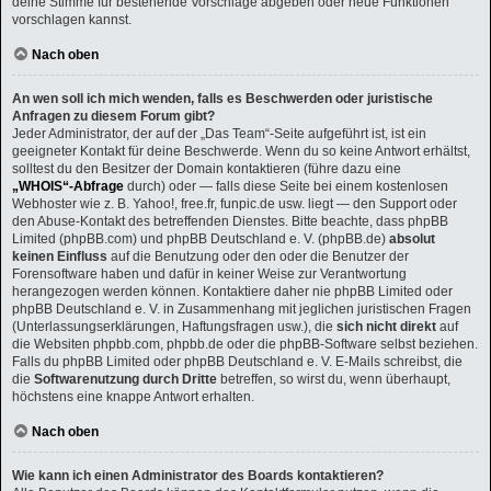
deine Stimme für bestehende Vorschläge abgeben oder neue Funktionen
vorschlagen kannst.
Nach oben
An wen soll ich mich wenden, falls es Beschwerden oder juristische
Anfragen zu diesem Forum gibt?
Jeder Administrator, der auf der „Das Team“-Seite aufgeführt ist, ist ein
geeigneter Kontakt für deine Beschwerde. Wenn du so keine Antwort erhältst,
solltest du den Besitzer der Domain kontaktieren (führe dazu eine
„WHOIS“-Abfrage
durch) oder — falls diese Seite bei einem kostenlosen
Webhoster wie z. B. Yahoo!, free.fr, funpic.de usw. liegt — den Support oder
den Abuse-Kontakt des betreffenden Dienstes. Bitte beachte, dass phpBB
Limited (phpBB.com) und phpBB Deutschland e. V. (phpBB.de)
absolut
keinen Einfluss
auf die Benutzung oder den oder die Benutzer der
Forensoftware haben und dafür in keiner Weise zur Verantwortung
herangezogen werden können. Kontaktiere daher nie phpBB Limited oder
phpBB Deutschland e. V. in Zusammenhang mit jeglichen juristischen Fragen
(Unterlassungserklärungen, Haftungsfragen usw.), die
sich nicht direkt
auf
die Websiten phpbb.com, phpbb.de oder die phpBB-Software selbst beziehen.
Falls du phpBB Limited oder phpBB Deutschland e. V. E-Mails schreibst, die
die
Softwarenutzung durch Dritte
betreffen, so wirst du, wenn überhaupt,
höchstens eine knappe Antwort erhalten.
Nach oben
Wie kann ich einen Administrator des Boards kontaktieren?