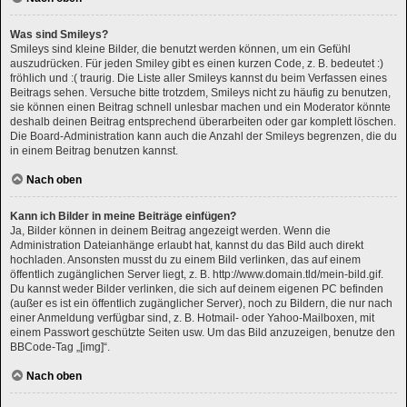
Was sind Smileys?
Smileys sind kleine Bilder, die benutzt werden können, um ein Gefühl
auszudrücken. Für jeden Smiley gibt es einen kurzen Code, z. B. bedeutet :)
fröhlich und :( traurig. Die Liste aller Smileys kannst du beim Verfassen eines
Beitrags sehen. Versuche bitte trotzdem, Smileys nicht zu häufig zu benutzen,
sie können einen Beitrag schnell unlesbar machen und ein Moderator könnte
deshalb deinen Beitrag entsprechend überarbeiten oder gar komplett löschen.
Die Board-Administration kann auch die Anzahl der Smileys begrenzen, die du
in einem Beitrag benutzen kannst.
Nach oben
Kann ich Bilder in meine Beiträge einfügen?
Ja, Bilder können in deinem Beitrag angezeigt werden. Wenn die
Administration Dateianhänge erlaubt hat, kannst du das Bild auch direkt
hochladen. Ansonsten musst du zu einem Bild verlinken, das auf einem
öffentlich zugänglichen Server liegt, z. B. http://www.domain.tld/mein-bild.gif.
Du kannst weder Bilder verlinken, die sich auf deinem eigenen PC befinden
(außer es ist ein öffentlich zugänglicher Server), noch zu Bildern, die nur nach
einer Anmeldung verfügbar sind, z. B. Hotmail- oder Yahoo-Mailboxen, mit
einem Passwort geschützte Seiten usw. Um das Bild anzuzeigen, benutze den
BBCode-Tag „[img]“.
Nach oben