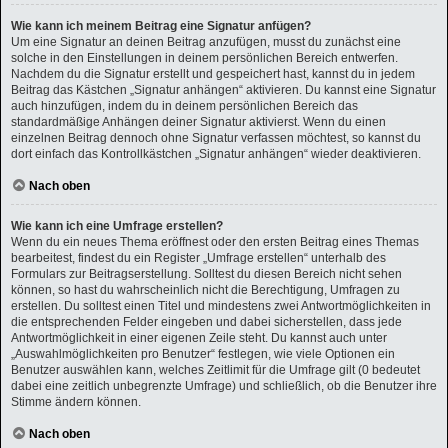
Wie kann ich meinem Beitrag eine Signatur anfügen?
Um eine Signatur an deinen Beitrag anzufügen, musst du zunächst eine
solche in den Einstellungen in deinem persönlichen Bereich entwerfen.
Nachdem du die Signatur erstellt und gespeichert hast, kannst du in jedem
Beitrag das Kästchen „Signatur anhängen“ aktivieren. Du kannst eine Signatur
auch hinzufügen, indem du in deinem persönlichen Bereich das
standardmäßige Anhängen deiner Signatur aktivierst. Wenn du einen
einzelnen Beitrag dennoch ohne Signatur verfassen möchtest, so kannst du
dort einfach das Kontrollkästchen „Signatur anhängen“ wieder deaktivieren.
Nach oben
Wie kann ich eine Umfrage erstellen?
Wenn du ein neues Thema eröffnest oder den ersten Beitrag eines Themas
bearbeitest, findest du ein Register „Umfrage erstellen“ unterhalb des
Formulars zur Beitragserstellung. Solltest du diesen Bereich nicht sehen
können, so hast du wahrscheinlich nicht die Berechtigung, Umfragen zu
erstellen. Du solltest einen Titel und mindestens zwei Antwortmöglichkeiten in
die entsprechenden Felder eingeben und dabei sicherstellen, dass jede
Antwortmöglichkeit in einer eigenen Zeile steht. Du kannst auch unter
„Auswahlmöglichkeiten pro Benutzer“ festlegen, wie viele Optionen ein
Benutzer auswählen kann, welches Zeitlimit für die Umfrage gilt (0 bedeutet
dabei eine zeitlich unbegrenzte Umfrage) und schließlich, ob die Benutzer ihre
Stimme ändern können.
Nach oben