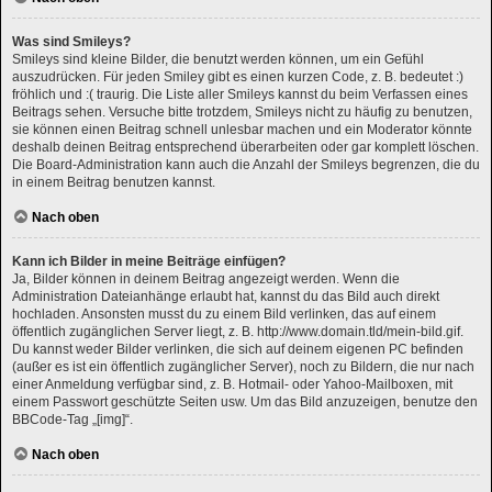
Was sind Smileys?
Smileys sind kleine Bilder, die benutzt werden können, um ein Gefühl
auszudrücken. Für jeden Smiley gibt es einen kurzen Code, z. B. bedeutet :)
fröhlich und :( traurig. Die Liste aller Smileys kannst du beim Verfassen eines
Beitrags sehen. Versuche bitte trotzdem, Smileys nicht zu häufig zu benutzen,
sie können einen Beitrag schnell unlesbar machen und ein Moderator könnte
deshalb deinen Beitrag entsprechend überarbeiten oder gar komplett löschen.
Die Board-Administration kann auch die Anzahl der Smileys begrenzen, die du
in einem Beitrag benutzen kannst.
Nach oben
Kann ich Bilder in meine Beiträge einfügen?
Ja, Bilder können in deinem Beitrag angezeigt werden. Wenn die
Administration Dateianhänge erlaubt hat, kannst du das Bild auch direkt
hochladen. Ansonsten musst du zu einem Bild verlinken, das auf einem
öffentlich zugänglichen Server liegt, z. B. http://www.domain.tld/mein-bild.gif.
Du kannst weder Bilder verlinken, die sich auf deinem eigenen PC befinden
(außer es ist ein öffentlich zugänglicher Server), noch zu Bildern, die nur nach
einer Anmeldung verfügbar sind, z. B. Hotmail- oder Yahoo-Mailboxen, mit
einem Passwort geschützte Seiten usw. Um das Bild anzuzeigen, benutze den
BBCode-Tag „[img]“.
Nach oben