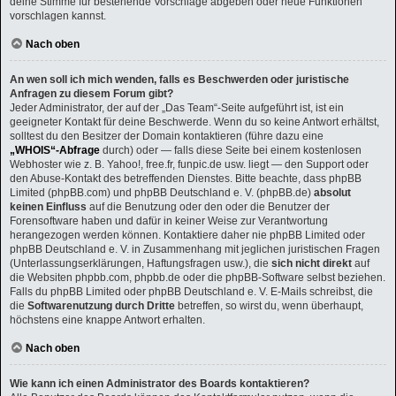
deine Stimme für bestehende Vorschläge abgeben oder neue Funktionen
vorschlagen kannst.
Nach oben
An wen soll ich mich wenden, falls es Beschwerden oder juristische
Anfragen zu diesem Forum gibt?
Jeder Administrator, der auf der „Das Team“-Seite aufgeführt ist, ist ein
geeigneter Kontakt für deine Beschwerde. Wenn du so keine Antwort erhältst,
solltest du den Besitzer der Domain kontaktieren (führe dazu eine
„WHOIS“-Abfrage
durch) oder — falls diese Seite bei einem kostenlosen
Webhoster wie z. B. Yahoo!, free.fr, funpic.de usw. liegt — den Support oder
den Abuse-Kontakt des betreffenden Dienstes. Bitte beachte, dass phpBB
Limited (phpBB.com) und phpBB Deutschland e. V. (phpBB.de)
absolut
keinen Einfluss
auf die Benutzung oder den oder die Benutzer der
Forensoftware haben und dafür in keiner Weise zur Verantwortung
herangezogen werden können. Kontaktiere daher nie phpBB Limited oder
phpBB Deutschland e. V. in Zusammenhang mit jeglichen juristischen Fragen
(Unterlassungserklärungen, Haftungsfragen usw.), die
sich nicht direkt
auf
die Websiten phpbb.com, phpbb.de oder die phpBB-Software selbst beziehen.
Falls du phpBB Limited oder phpBB Deutschland e. V. E-Mails schreibst, die
die
Softwarenutzung durch Dritte
betreffen, so wirst du, wenn überhaupt,
höchstens eine knappe Antwort erhalten.
Nach oben
Wie kann ich einen Administrator des Boards kontaktieren?