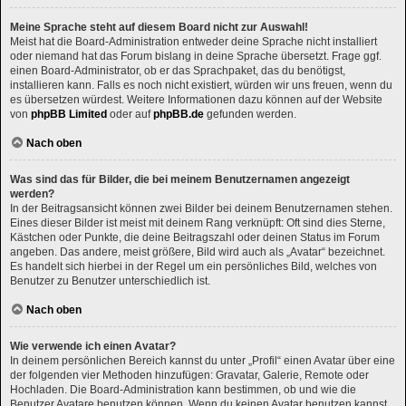
Meine Sprache steht auf diesem Board nicht zur Auswahl!
Meist hat die Board-Administration entweder deine Sprache nicht installiert
oder niemand hat das Forum bislang in deine Sprache übersetzt. Frage ggf.
einen Board-Administrator, ob er das Sprachpaket, das du benötigst,
installieren kann. Falls es noch nicht existiert, würden wir uns freuen, wenn du
es übersetzen würdest. Weitere Informationen dazu können auf der Website
von
phpBB Limited
oder auf
phpBB.de
gefunden werden.
Nach oben
Was sind das für Bilder, die bei meinem Benutzernamen angezeigt
werden?
In der Beitragsansicht können zwei Bilder bei deinem Benutzernamen stehen.
Eines dieser Bilder ist meist mit deinem Rang verknüpft: Oft sind dies Sterne,
Kästchen oder Punkte, die deine Beitragszahl oder deinen Status im Forum
angeben. Das andere, meist größere, Bild wird auch als „Avatar“ bezeichnet.
Es handelt sich hierbei in der Regel um ein persönliches Bild, welches von
Benutzer zu Benutzer unterschiedlich ist.
Nach oben
Wie verwende ich einen Avatar?
In deinem persönlichen Bereich kannst du unter „Profil“ einen Avatar über eine
der folgenden vier Methoden hinzufügen: Gravatar, Galerie, Remote oder
Hochladen. Die Board-Administration kann bestimmen, ob und wie die
Benutzer Avatare benutzen können. Wenn du keinen Avatar benutzen kannst,