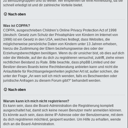
zu Benutzergruppen und so weiter. Wir empfehlen dir eine Anmeldung, da sie
schnell erledigt ist und dir zahlreiche Vorteile bietet.
Nach oben
Was ist COPPA?
COPPA, ausgeschrieben Children’s Online Privacy Protection Act of 1998
(deutsch: Gesetz zum Schutz der Privatsphäre von Kindern im Internet von
1998) ist ein Gesetz in den USA, welches festlegt, dass Websites, die
möglicherweise persönliche Daten von Kindern unter 13 Jahren erheben,
hierzu die Zustimmung der Eltern beziehungsweise des oder der
Erziehungsberechtigten benötigen. Wenn du dir unsicher bist, ob dies auf dich
oder die Website, auf der du dich zu registrieren versuchst, zutrifft, ziehe einen
rechtlichen Beistand zu Rate. Bitte beachte, dass phpBB Limited und der
Besitzer dieses Boards keine Rechtsberatung anbieten kann und nicht die
Anlaufstelle für Rechtsangelegenheiten jeglicher Art ist; außer solchen, die
unter der Frage „An wen soll ich mich wenden, falls es Beschwerden oder
juristische Anfragen zu diesem Forum gibt?“ behandelt werden.
Nach oben
Warum kann ich mich nicht registrieren?
Es kann sein, dass die Board-Administration die Registrierung komplett
ausgeschaltet hat, damit sich keine neuen Benutzer mehr anmelden können.
Es könnte auch sein, dass deine IP-Adresse oder der Benutzername, mit dem
du dich registrieren möchtest, gesperrt wurden. Um Hilfe zu erhalten, wende
dich an die Board-Administration.