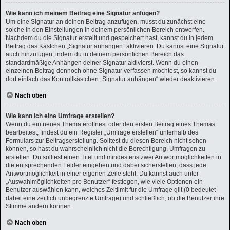
Wie kann ich meinem Beitrag eine Signatur anfügen?
Um eine Signatur an deinen Beitrag anzufügen, musst du zunächst eine
solche in den Einstellungen in deinem persönlichen Bereich entwerfen.
Nachdem du die Signatur erstellt und gespeichert hast, kannst du in jedem
Beitrag das Kästchen „Signatur anhängen“ aktivieren. Du kannst eine Signatur
auch hinzufügen, indem du in deinem persönlichen Bereich das
standardmäßige Anhängen deiner Signatur aktivierst. Wenn du einen
einzelnen Beitrag dennoch ohne Signatur verfassen möchtest, so kannst du
dort einfach das Kontrollkästchen „Signatur anhängen“ wieder deaktivieren.
Nach oben
Wie kann ich eine Umfrage erstellen?
Wenn du ein neues Thema eröffnest oder den ersten Beitrag eines Themas
bearbeitest, findest du ein Register „Umfrage erstellen“ unterhalb des
Formulars zur Beitragserstellung. Solltest du diesen Bereich nicht sehen
können, so hast du wahrscheinlich nicht die Berechtigung, Umfragen zu
erstellen. Du solltest einen Titel und mindestens zwei Antwortmöglichkeiten in
die entsprechenden Felder eingeben und dabei sicherstellen, dass jede
Antwortmöglichkeit in einer eigenen Zeile steht. Du kannst auch unter
„Auswahlmöglichkeiten pro Benutzer“ festlegen, wie viele Optionen ein
Benutzer auswählen kann, welches Zeitlimit für die Umfrage gilt (0 bedeutet
dabei eine zeitlich unbegrenzte Umfrage) und schließlich, ob die Benutzer ihre
Stimme ändern können.
Nach oben