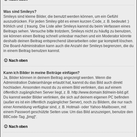
Was sind Smileys?
Smileys sind kleine Bilder, die benutzt werden können, um ein Gefühl
auszudrücken. Für jeden Smiley gibt es einen kurzen Code, z. B. bedeutet :)
fröhlich und :( traurig. Die Liste aller Smileys kannst du beim Verfassen eines
Beitrags sehen. Versuche bitte trotzdem, Smileys nicht zu häufig zu benutzen,
sie können einen Beitrag schnell unlesbar machen und ein Moderator könnte
deshalb deinen Beitrag entsprechend überarbeiten oder gar komplett löschen.
Die Board-Administration kann auch die Anzahl der Smileys begrenzen, die du
in einem Beitrag benutzen kannst.
Nach oben
Kann ich Bilder in meine Beiträge einfügen?
Ja, Bilder können in deinem Beitrag angezeigt werden. Wenn die
Administration Dateianhänge erlaubt hat, kannst du das Bild auch direkt
hochladen. Ansonsten musst du zu einem Bild verlinken, das auf einem
öffentlich zugänglichen Server liegt, z. B. http://www.domain.tld/mein-bild.gif.
Du kannst weder Bilder verlinken, die sich auf deinem eigenen PC befinden
(außer es ist ein öffentlich zugänglicher Server), noch zu Bildern, die nur nach
einer Anmeldung verfügbar sind, z. B. Hotmail- oder Yahoo-Mailboxen, mit
einem Passwort geschützte Seiten usw. Um das Bild anzuzeigen, benutze den
BBCode-Tag „[img]“.
Nach oben