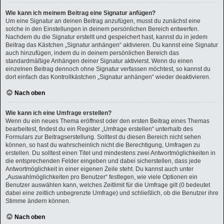
Wie kann ich meinem Beitrag eine Signatur anfügen?
Um eine Signatur an deinen Beitrag anzufügen, musst du zunächst eine
solche in den Einstellungen in deinem persönlichen Bereich entwerfen.
Nachdem du die Signatur erstellt und gespeichert hast, kannst du in jedem
Beitrag das Kästchen „Signatur anhängen“ aktivieren. Du kannst eine Signatur
auch hinzufügen, indem du in deinem persönlichen Bereich das
standardmäßige Anhängen deiner Signatur aktivierst. Wenn du einen
einzelnen Beitrag dennoch ohne Signatur verfassen möchtest, so kannst du
dort einfach das Kontrollkästchen „Signatur anhängen“ wieder deaktivieren.
Nach oben
Wie kann ich eine Umfrage erstellen?
Wenn du ein neues Thema eröffnest oder den ersten Beitrag eines Themas
bearbeitest, findest du ein Register „Umfrage erstellen“ unterhalb des
Formulars zur Beitragserstellung. Solltest du diesen Bereich nicht sehen
können, so hast du wahrscheinlich nicht die Berechtigung, Umfragen zu
erstellen. Du solltest einen Titel und mindestens zwei Antwortmöglichkeiten in
die entsprechenden Felder eingeben und dabei sicherstellen, dass jede
Antwortmöglichkeit in einer eigenen Zeile steht. Du kannst auch unter
„Auswahlmöglichkeiten pro Benutzer“ festlegen, wie viele Optionen ein
Benutzer auswählen kann, welches Zeitlimit für die Umfrage gilt (0 bedeutet
dabei eine zeitlich unbegrenzte Umfrage) und schließlich, ob die Benutzer ihre
Stimme ändern können.
Nach oben