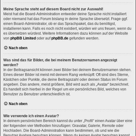
Meine Sprache steht auf diesem Board nicht zur Auswahl!
Meist hat die Board-Administration entweder deine Sprache nicht installiert
oder niemand hat das Forum bislang in deine Sprache übersetzt. Frage ggf.
einen Board-Administrator, ob er das Sprachpaket, das du benötigst,
installieren kann. Falls es noch nicht existiert, würden wir uns freuen, wenn du
es übersetzen würdest. Weitere Informationen dazu können auf der Website
von
phpBB Limited
oder auf
phpBB.de
gefunden werden.
Nach oben
Was sind das für Bilder, die bei meinem Benutzernamen angezeigt
werden?
In der Beitragsansicht können zwei Bilder bei deinem Benutzernamen stehen.
Eines dieser Bilder ist meist mit deinem Rang verknüpft: Oft sind dies Sterne,
Kästchen oder Punkte, die deine Beitragszahl oder deinen Status im Forum
angeben. Das andere, meist größere, Bild wird auch als „Avatar“ bezeichnet.
Es handelt sich hierbei in der Regel um ein persönliches Bild, welches von
Benutzer zu Benutzer unterschiedlich ist.
Nach oben
Wie verwende ich einen Avatar?
In deinem persönlichen Bereich kannst du unter „Profil“ einen Avatar über eine
der folgenden vier Methoden hinzufügen: Gravatar, Galerie, Remote oder
Hochladen. Die Board-Administration kann bestimmen, ob und wie die
Benutzer Avatare benutzen können. Wenn du keinen Avatar benutzen kannst,