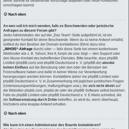
deine Stimme für bestehende Vorschläge abgeben oder neue Funktionen
vorschlagen kannst.
Nach oben
An wen soll ich mich wenden, falls es Beschwerden oder juristische
Anfragen zu diesem Forum gibt?
Jeder Administrator, der auf der „Das Team“-Seite aufgeführt ist, ist ein
geeigneter Kontakt für deine Beschwerde. Wenn du so keine Antwort erhältst,
solltest du den Besitzer der Domain kontaktieren (führe dazu eine
„WHOIS“-Abfrage
durch) oder — falls diese Seite bei einem kostenlosen
Webhoster wie z. B. Yahoo!, free.fr, funpic.de usw. liegt — den Support oder
den Abuse-Kontakt des betreffenden Dienstes. Bitte beachte, dass phpBB
Limited (phpBB.com) und phpBB Deutschland e. V. (phpBB.de)
absolut
keinen Einfluss
auf die Benutzung oder den oder die Benutzer der
Forensoftware haben und dafür in keiner Weise zur Verantwortung
herangezogen werden können. Kontaktiere daher nie phpBB Limited oder
phpBB Deutschland e. V. in Zusammenhang mit jeglichen juristischen Fragen
(Unterlassungserklärungen, Haftungsfragen usw.), die
sich nicht direkt
auf
die Websiten phpbb.com, phpbb.de oder die phpBB-Software selbst beziehen.
Falls du phpBB Limited oder phpBB Deutschland e. V. E-Mails schreibst, die
die
Softwarenutzung durch Dritte
betreffen, so wirst du, wenn überhaupt,
höchstens eine knappe Antwort erhalten.
Nach oben
Wie kann ich einen Administrator des Boards kontaktieren?