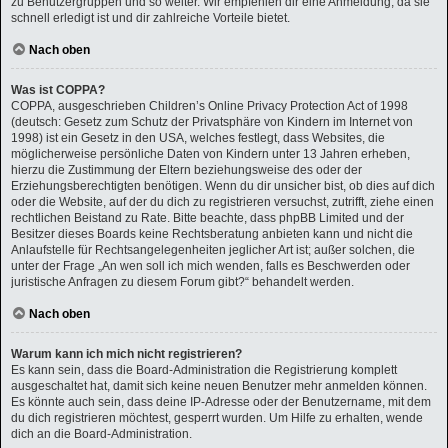
zu Benutzergruppen und so weiter. Wir empfehlen dir eine Anmeldung, da sie
schnell erledigt ist und dir zahlreiche Vorteile bietet.
Nach oben
Was ist COPPA?
COPPA, ausgeschrieben Children’s Online Privacy Protection Act of 1998
(deutsch: Gesetz zum Schutz der Privatsphäre von Kindern im Internet von
1998) ist ein Gesetz in den USA, welches festlegt, dass Websites, die
möglicherweise persönliche Daten von Kindern unter 13 Jahren erheben,
hierzu die Zustimmung der Eltern beziehungsweise des oder der
Erziehungsberechtigten benötigen. Wenn du dir unsicher bist, ob dies auf dich
oder die Website, auf der du dich zu registrieren versuchst, zutrifft, ziehe einen
rechtlichen Beistand zu Rate. Bitte beachte, dass phpBB Limited und der
Besitzer dieses Boards keine Rechtsberatung anbieten kann und nicht die
Anlaufstelle für Rechtsangelegenheiten jeglicher Art ist; außer solchen, die
unter der Frage „An wen soll ich mich wenden, falls es Beschwerden oder
juristische Anfragen zu diesem Forum gibt?“ behandelt werden.
Nach oben
Warum kann ich mich nicht registrieren?
Es kann sein, dass die Board-Administration die Registrierung komplett
ausgeschaltet hat, damit sich keine neuen Benutzer mehr anmelden können.
Es könnte auch sein, dass deine IP-Adresse oder der Benutzername, mit dem
du dich registrieren möchtest, gesperrt wurden. Um Hilfe zu erhalten, wende
dich an die Board-Administration.