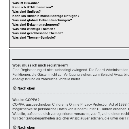
Was ist BBCode?
Kann ich HTML benutzen?
Was sind Smileys?
Kann ich Bilder in meine Beiträge einfügen?
Was sind globale Bekanntmachungen?
Was sind Bekanntmachungen?
Was sind wichtige Themen?
Was sind geschlossene Themen?
Was sind Themen-Symbole?
Wozu muss ich mich registrieren?
Eine Registrierung ist nicht unbedingt zwingend. Die Board-Administration di
Funktionen, die Gästen nicht zur Verfügung stehen: zum Beispiel Avatarbild
erledigt ist und dir zahlreiche Vorteile bietet.
Nach oben
Was ist COPPA?
COPPA, ausgeschrieben Children’s Online Privacy Protection Act of 1998 (d
möglicherweise persönliche Daten von Kindern unter 13 Jahren erheben, h
Website, auf der du dich zu registrieren versuchst, zutrifft, ziehe einen r
für Rechtsangelegenheiten jeglicher Art ist; außer solchen, die unter der
Nach oben