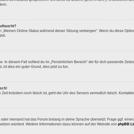
dern.
auftaucht?
on „Meinen Online-Status während dieser Sitzung verbergen“. Wenn du diese Option
hlt.
. In diesem Fall solltest du im „Persönlichen Bereich“ die für dich passende Zeitzo
 ist dies ein guter Grund, dies jetzt zu tun.
lsch!
die Zeit trotzdem noch falsch ist, geht die Uhr des Servers vermutlich falsch. Kontak
t oder niemand hat das Forum bislang in deine Sprache übersetzt. Frage ggf. einen 
bersetzen würdest. Weitere Informationen dazu können auf der Website von
phpBB Li