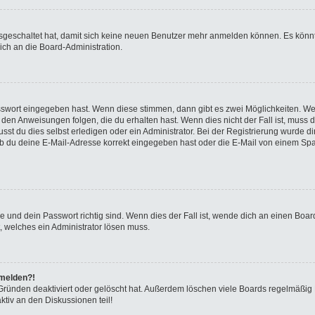
ausgeschaltet hat, damit sich keine neuen Benutzer mehr anmelden können. Es kön
ich an die Board-Administration.
asswort eingegeben hast. Wenn diese stimmen, dann gibt es zwei Möglichkeiten. 
 den Anweisungen folgen, die du erhalten hast. Wenn dies nicht der Fall ist, muss 
t du dies selbst erledigen oder ein Administrator. Bei der Registrierung wurde dir m
b du deine E-Mail-Adresse korrekt eingegeben hast oder die E-Mail von einem Spam-
 und dein Passwort richtig sind. Wenn dies der Fall ist, wende dich an einen Board
, welches ein Administrator lösen muss.
nmelden?!
Gründen deaktiviert oder gelöscht hat. Außerdem löschen viele Boards regelmäßig B
tiv an den Diskussionen teil!