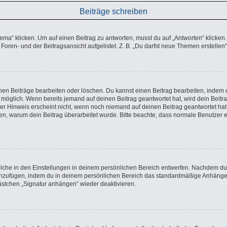
Beiträge schreiben
 klicken. Um auf einen Beitrag zu antworten, musst du auf „Antworten“ klicken. Es
oren- und der Beitragsansicht aufgelistet. Z. B. „Du darfst neue Themen erstellen“
enen Beiträge bearbeiten oder löschen. Du kannst einen Beitrag bearbeiten, indem 
ng möglich. Wenn bereits jemand auf deinen Beitrag geantwortet hat, wird dein Beit
ser Hinweis erscheint nicht, wenn noch niemand auf deinen Beitrag geantwortet hat
lassen, warum dein Beitrag überarbeitet wurde. Bitte beachte, dass normale Benutze
che in den Einstellungen in deinem persönlichen Bereich entwerfen. Nachdem du di
hinzufügen, indem du in deinem persönlichen Bereich das standardmäßige Anhängen
kästchen „Signatur anhängen“ wieder deaktivieren.