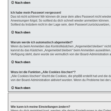
Nach oben
Ich habe mein Passwort vergessen!
Das ist nicht schlimm! Wir können dir zwar dein altes Passwort nicht wied
Anweisungen folgst. So solltest du dich schnell wieder anmelden können.
Solltest du trotzdem nicht in der Lage sein, dein Passwort zurückzusetzen
Nach oben
Warum werde ich automatisch abgemeldet?
Wenn du beim Anmelden das Kontrollkästchen „Angemeldet bleiben“ nicht a
kannst du das Kästchen „Angemeldet bleiben“ beim Anmelden auswählen. Die
Verfügung steht, dann wurde sie vermutlich von der Board-Administration 
Nach oben
Wozu ist die Funktion „Alle Cookies löschen“?
„Alle Cookies löschen“ löscht die Cookies, die phpBB erstellt hat und di
von der Board-Administration aktiviert wurden. Wenn du Probleme bei der 
Nach oben
Wie kann ich meine Einstellungen ändern?
Wenn du dich registriert hast, werden alle deine Einstellungen in der Dat