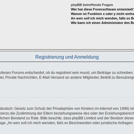
phpBB betreffende Fragen
Wer hat diese Forensoftware entwickelt
Warum ist Funktion x oder y nicht enth
An wen soll ich mich wenden, falls es 
Wie kann ich einen Administrator des B
Registrierung und Anmeldung
eses Forums entscheidet, ob du registriert sein musst, um Beiträge zu schreiben. Auf
er, Private Nachrichten, E-Mail-Versand an andere Mitglieder, Beitritt zu Benutzer
eutsch: Gesetz zum Schutz der Privatsphäre von Kindern im Internet von 1998) ist 
ierzu die Zustimmung der Eltern beziehungsweise des oder der Erziehungsberechtig
echtlichen Beistand zu Rate. Bitte beachte, dass phpBB Limited und der Besitzer di
 Frage „An wen soll ich mich wenden, falls es Beschwerden oder juristische Anfrag