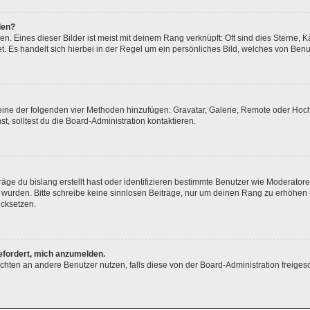
den?
. Eines dieser Bilder ist meist mit deinem Rang verknüpft: Oft sind dies Sterne, 
. Es handelt sich hierbei in der Regel um ein persönliches Bild, welches von Benut
r eine der folgenden vier Methoden hinzufügen: Gravatar, Galerie, Remote oder Ho
 solltest du die Board-Administration kontaktieren.
äge du bislang erstellt hast oder identifizieren bestimmte Benutzer wie Moderato
gt wurden. Bitte schreibe keine sinnlosen Beiträge, nur um deinen Rang zu erhöhe
ücksetzen.
gefordert, mich anzumelden.
hrichten an andere Benutzer nutzen, falls diese von der Board-Administration fre