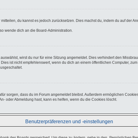
er mitteilen, du kannst es jedoch zurücksetzen. Dies machst du, indem du auf der A
, so wende dich an die Board-Administration.
uswählst, wirst du nur für eine Sitzung angemeldet. Dies verhindert den Missbra
s ist nicht empfehlenswert, wenn du dich an einem öffentlichen Computer, zum Be
ausgeschaltet.
e dafür sorgen, dass du im Forum angemeldet bleibst. Außerdem ermöglichen Cookies
An- oder Abmeldung hast, kann es helfen, wenn du die Cookies löscht.
Benutzerpräferenzen und -einstellungen
enbank des Boards gespeichert. Um diese zu ändern, gehe in den „Persönlichen Ber