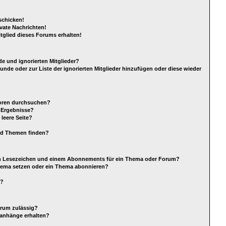
schicken!
vate Nachrichten!
tglied dieses Forums erhalten!
e und ignorierten Mitglieder?
eunde oder zur Liste der ignorierten Mitglieder hinzufügen oder diese wieder
Foren durchsuchen?
e Ergebnisse?
leere Seite?
nd Themen finden?
em Lesezeichen und einem Abonnements für ein Thema oder Forum?
Thema setzen oder ein Thema abonnieren?
s?
orum zulässig?
eianhänge erhalten?