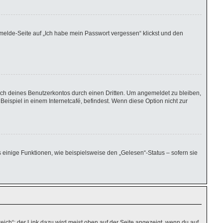
nmelde-Seite auf „Ich habe mein Passwort vergessen“ klickst und den
uch deines Benutzerkontos durch einen Dritten. Um angemeldet zu bleiben,
ispiel in einem Internetcafé, befindest. Wenn diese Option nicht zur
 einige Funktionen, wie beispielsweise den „Gelesen“-Status – sofern sie
eich“; der Link dazu wird meist oben auf der Seite angezeigt, wenn du auf